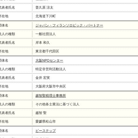
代表者氏名
普久原 涼太
所在地
北海道下川町
団体名
ジャパン・フィランソロピック・パートナー
法人の種類
一般社団法人
代表者氏名
岸本 和久
所在地
東京都千代田区
団体名
大阪NPOセンター
法人の種類
特定非営利活動法人
代表者氏名
金井 宏実
所在地
大阪府大阪市中央区
団体名
越智聖税理士事務所
法人の種類
その他各士業法に基づく法人
代表者氏名
越智 聖
所在地
愛媛県松山市
団体名
ビーステップ