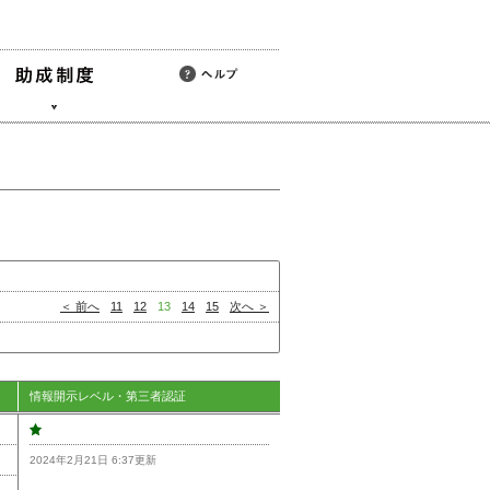
＜ 前へ
11
12
13
14
15
次へ ＞
情報開示レベル・第三者認証
2024年2月21日 6:37更新