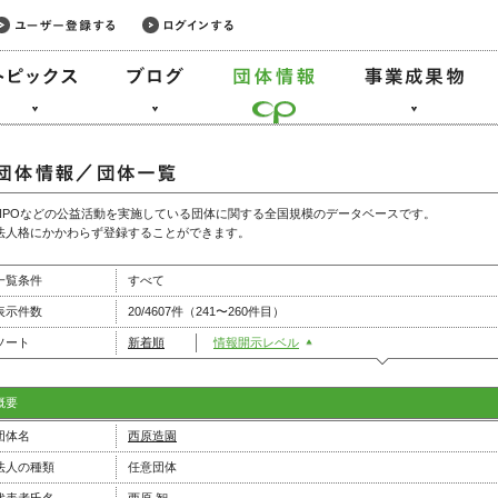
NPOなどの公益活動を実施している団体に関する全国規模のデータベースです。
法人格にかかわらず登録することができます。
一覧条件
すべて
表示件数
20/4607件（241〜260件目）
ソート
新着順
情報開示レベル
概要
団体名
西原造園
法人の種類
任意団体