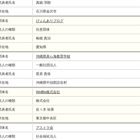
代表者氏名
真鍋 淳朗
所在地
石川県金沢市
団体名
ぴょんありブログ
法人の種類
任意団体
代表者氏名
柘植 真治
所在地
愛知県
団体名
沖縄県美ら海教育学校
法人の種類
一般社団法人
代表者氏名
星原 貴保
所在地
沖縄県中頭郡読谷村
団体名
WellBe株式会社
法人の種類
株式会社
代表者氏名
佐々木 祐香
所在地
東京都中央区
団体名
アストラ会
法人の種類
社会福祉法人