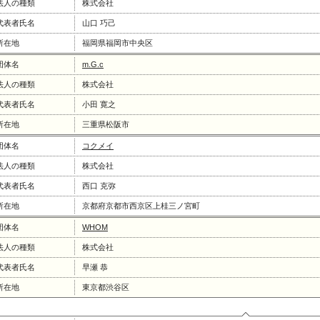
法人の種類
株式会社
代表者氏名
山口 巧己
所在地
福岡県福岡市中央区
団体名
m.G.c
法人の種類
株式会社
代表者氏名
小田 寛之
所在地
三重県松阪市
団体名
コクメイ
法人の種類
株式会社
代表者氏名
西口 克弥
所在地
京都府京都市西京区上桂三ノ宮町
団体名
WHOM
法人の種類
株式会社
代表者氏名
早瀬 恭
所在地
東京都渋谷区