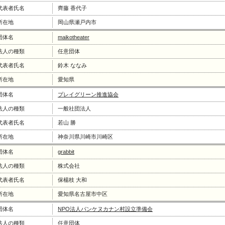
代表者氏名
齊藤 香代子
所在地
岡山県瀬戸内市
団体名
maikotheater
法人の種類
任意団体
代表者氏名
鈴木 ななみ
所在地
愛知県
団体名
プレイグリーン推進協会
法人の種類
一般社団法人
代表者氏名
若山 勝
所在地
神奈川県川崎市川崎区
団体名
grabbit
法人の種類
株式会社
代表者氏名
保楊枝 大和
所在地
愛知県名古屋市中区
団体名
NPO法人パンケヌカナン村設立準備会
法人の種類
任意団体