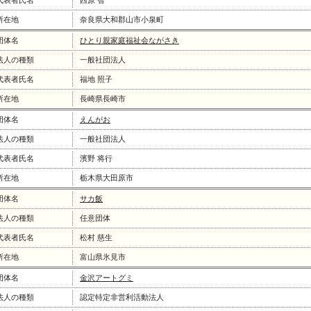
代表者氏名
西原 智
所在地
奈良県大和郡山市小泉町
団体名
ひとり親家庭福祉会ながさき
法人の種類
一般社団法人
代表者氏名
福地 照子
所在地
長崎県長崎市
団体名
えんがお
法人の種類
一般社団法人
代表者氏名
濱野 将行
所在地
栃木県大田原市
団体名
サカ飯
法人の種類
任意団体
代表者氏名
松村 慈生
所在地
富山県氷見市
団体名
金沢アートグミ
法人の種類
認定特定非営利活動法人