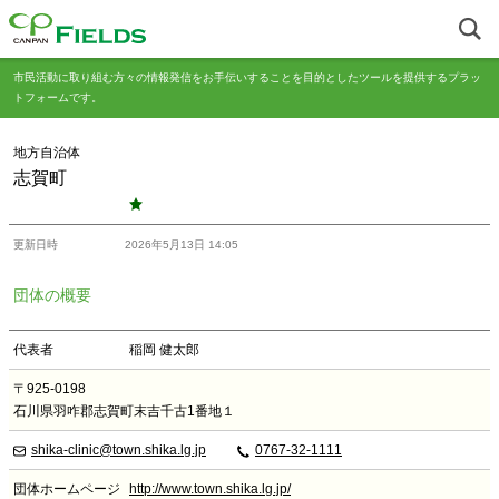
市民活動に取り組む方々の情報発信をお手伝いすることを目的としたツールを提供するプラッ
トフォームです。
地方自治体
志賀町
更新日時
2026年5月13日 14:05
団体の概要
代表者
稲岡 健太郎
〒925-0198
石川県羽咋郡志賀町末吉千古1番地１
shika-clinic@town.shika.lg.jp
0767-32-1111
団体ホームページ
http://www.town.shika.lg.jp/