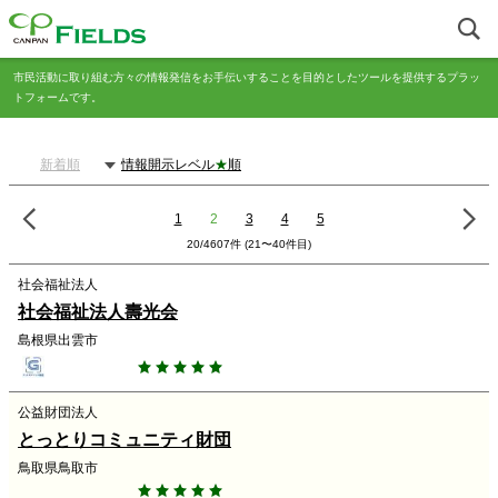
市民活動に取り組む方々の情報発信をお手伝いすることを目的としたツールを提供するプラッ
トフォームです。
新着順
情報開示レベル
★
順
1
2
3
4
5
20/4607件 (21〜40件目)
社会福祉法人
社会福祉法人壽光会
島根県出雲市
公益財団法人
とっとりコミュニティ財団
鳥取県鳥取市