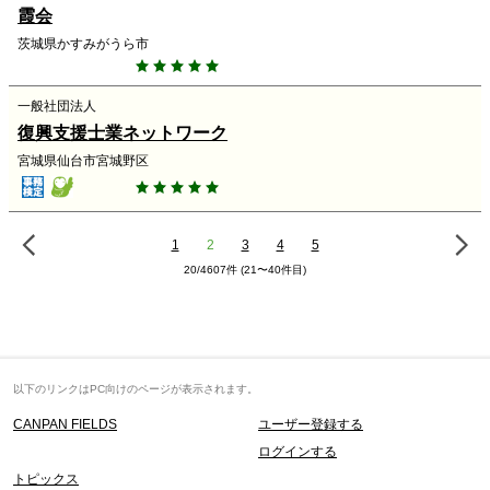
霞会
茨城県かすみがうら市
一般社団法人
復興支援士業ネットワーク
宮城県仙台市宮城野区
1
2
3
4
5
20/4607件 (21〜40件目)
以下のリンクはPC向けのページが表示されます。
CANPAN FIELDS
ユーザー登録する
ログインする
トピックス