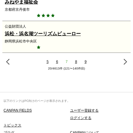
みねやま福祉会
京都府京丹後市
公益財団法人
浜松・浜名湖ツーリズムビューロー
静岡県浜松市中央区
5
6
7
8
9
20/4613件 (121〜140件目)
以下のリンクはPC向けのページが表示されます。
CANPAN FIELDS
ユーザー登録する
ログインする
トピックス
ブログ
CANPANについて