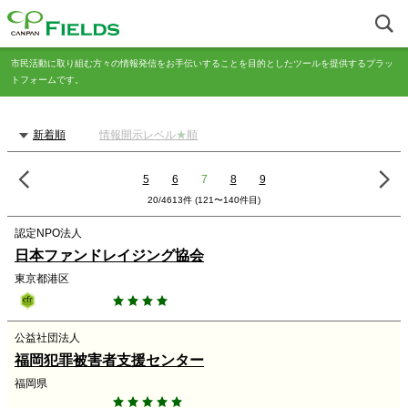
市民活動に取り組む方々の情報発信をお手伝いすることを目的としたツールを提供するプラッ
トフォームです。
新着順
情報開示レベル
★
順
5
6
7
8
9
20/4613件 (121〜140件目)
認定NPO法人
日本ファンドレイジング協会
東京都港区
公益社団法人
福岡犯罪被害者支援センター
福岡県