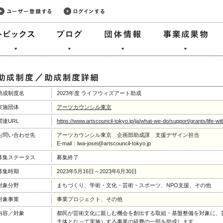
助成制度名
2023年度 ライフウィズアート助成
実施団体
アーツカウンシル東京
関連URL
https://www.artscouncil-tokyo.jp/ja/what-we-do/support/grants/life-w
お問い合わせ先
アーツカウンシル東京 企画部助成課 支援デザイン担当
E-mail：lwa-josei@artscouncil-tokyo.jp
募集ステータス
募集終了
募集時期
2023年5月16日～2023年6月30日
対象分野
まちづくり、学術・文化・芸術・スポーツ、NPO支援、その他
対象事業
事業プロジェクト、その他
内容／対象
都民が芸術文化に親しむ機会を創出する取組・基盤整備を対象に、
主体となって実施）する事業の経費の一部を助成します。