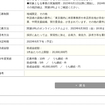
◆対象となる事業の実施期間：2023年9月1日以降に開始し、2024
その他詳細は、関連URLよりご確認ください。
応募制限
地域限定、その他
申請者の資格の要件に「東京都内に本部事務所や本店所在地が存在
業、中間支援組織、実行委員会」が含まれています。その他の要件は
応募方法
関連URLのオンラインシステムより、2023年6月30日（金）18:0
選考方法
採択にあたっては、実現性に加え、企画力、発信力、訴求力等を重
決定時期
2023年8月下旬（予定）
助成金額
助成金総額：
1件あたりの上限額： 20,000,000円
昨年度実績
応募件数：10件 ／ うち継続 - 件
助成件数：5件 ／ うち継続 - 件
助成金総額：40,000,000円 ／ うち継続 - 円
備考