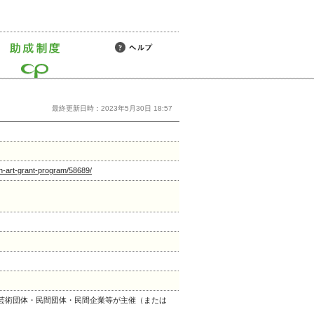
最終更新日時：2023年5月30日 18:57
ith-art-grant-program/58689/
芸術団体・民間団体・民間企業等が主催（または