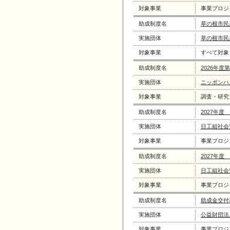
対象事業
事業プロジ
助成制度名
草の根市民
実施団体
草の根市民
対象事業
すべて対象
助成制度名
2026年度
実施団体
ニッポンハ
対象事業
調査・研究
助成制度名
2027年
実施団体
日工組社会
対象事業
事業プロジ
助成制度名
2027年
実施団体
日工組社会
対象事業
事業プロジ
助成制度名
助成金交付
実施団体
公益財団法
対象事業
事業プロジ