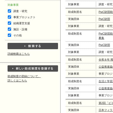
対象事業
調査・研究
対象事業
調査・研究
助成制度名
PwC財団
事業プロジェクト
実施団体
PwC財団
組織運営支援
対象事業
調査・研究
施設・設備
助成制度名
PwC財団
その他
募集
実施団体
PwC財団
対象事業
調査・研究
詳細検索はこちら
助成制度名
令和８年 
実施団体
公益推進協
対象事業
事業プロジ
助成制度の登録について、
詳しくはこちら
助成制度名
生活と学習
実施団体
公益推進協
対象事業
事業プロジ
助成制度名
第2回「ビ
実施団体
日本フィラ