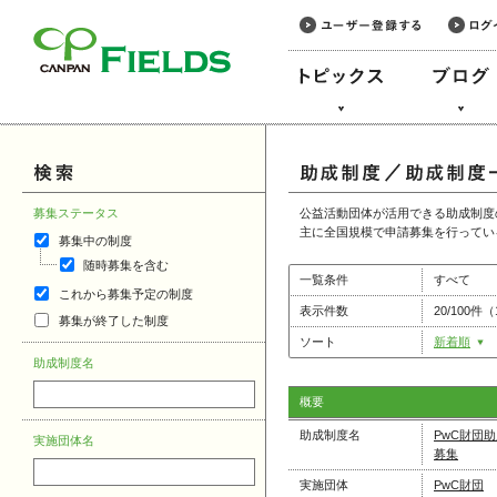
このページの本文へ
募集ステータス
公益活動団体が活用できる助成制度
主に全国規模で申請募集を行ってい
募集中の制度
随時募集を含む
一覧条件
すべて
これから募集予定の制度
表示件数
20/100件
募集が終了した制度
ソート
新着順
助成制度名
概要
助成制度名
PwC財団
実施団体名
募集
実施団体
PwC財団