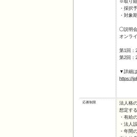
※取り
・採択
・対象期
◯説明
オンライ
第1回：2
第2回：2
▼詳細
https://j
応募制限
法人格
想定す
・有給の
・法人設
・年間の