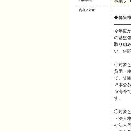
対象事業
事業プ
内容／対象
─────
◆募集
─────
今年度
の基盤
取り組
い。併
〇対象
貧困・
て、貧
※本公
※海外
す。
◯対象
・法人
祉法人