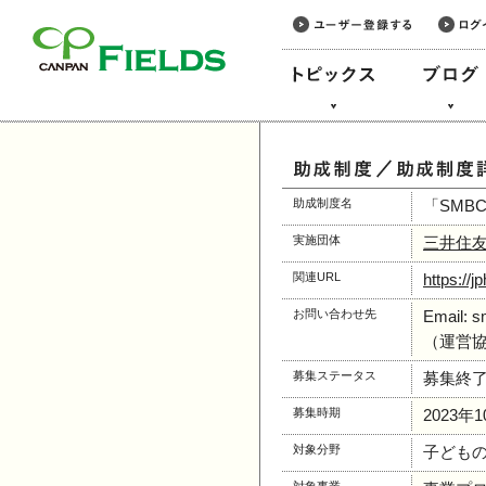
このページの本文へ
助成制度名
「SMB
実施団体
三井住
関連URL
https://j
お問い合わせ先
Email: s
（運営
募集ステータス
募集終
募集時期
2023年
対象分野
子どもの