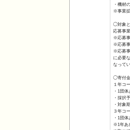
・機材
※事業
◯対象
応募事
※応募
※応募
※応募
に必要
なって
◯寄付
１年コ
・1団体
・採択
・対象期
３年コ
・1団体
※1年あ