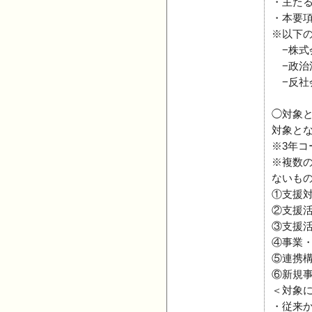
・主た
・本要
※以下
−株式
−政治
−反社
◯対象
対象と
※3年
※複数
ないも
①支援
②支援
③支援
④事業
⑤連携
⑥新規
＜対象
・従来