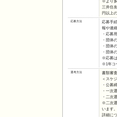
※より
三井住友
円以上
応募方法
応募手続
報や連
・応募用
・団体
・団体
・団体
※応募
※1年コ
選考方法
書類審
＜スケ
・公募締切
・一次選
・二次選
※二次
います
詳細に