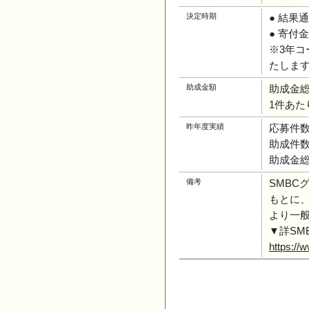
決定時期
● 結果
● 寄付
※3年
たしま
助成金額
助成金総額
1件あたり
昨年度実績
応募件数
助成件数
助成金総
備考
SMB
もとに、
より一
▼詳SM
https://w