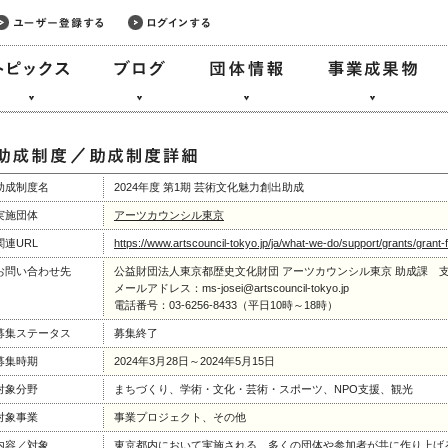
助成制度名
2024年度 第1期 芸術文化魅力創出助成
実施団体
アーツカウンシル東京
関連URL
https://www.artscouncil-tokyo.jp/ja/what-we-do/support/grants/grant-fo
お問い合わせ先
公益財団法人東京都歴史文化財団 アーツカウンシル東京 助成課 
メールアドレス：ms-josei@artscouncil-tokyo.jp
電話番号：03-6256-8433（平日10時～18時）
募集ステータス
募集終了
募集時期
2024年3月28日～2024年5月15日
対象分野
まちづくり、学術・文化・芸術・スポーツ、NPO支援、観光
対象事業
事業プロジェクト、その他
内容／対象
東京都内において実施される、多くの団体や参加者が共に作り上げ