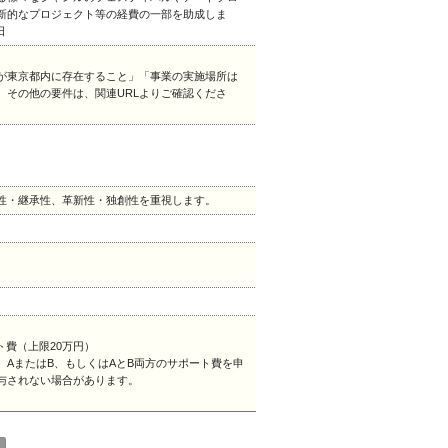
新的なプロジェクト等の経費の一部を助成しま
日
が東京都内に存在すること」「事業の実施場所は
。その他の要件は、関連URLよりご確認くださ
性・継承性、革新性・独創性を重視します。
ト費（上限20万円）
AまたはB、もしくはAとB両方のサポート費を申
与されない場合があります。