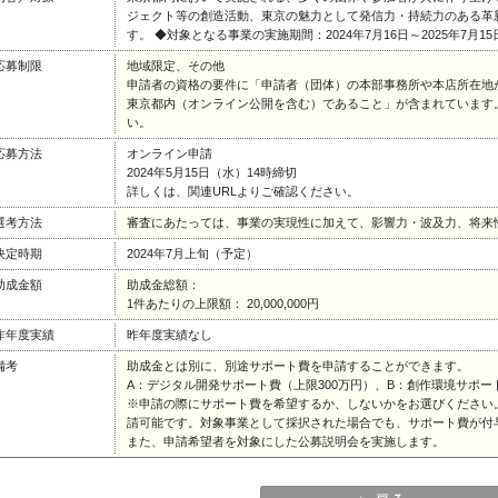
ジェクト等の創造活動、東京の魅力として発信力・持続力のある革
す。 ◆対象となる事業の実施期間：2024年7月16日～2025年7月15
応募制限
地域限定、その他
申請者の資格の要件に「申請者（団体）の本部事務所や本店所在地
東京都内（オンライン公開を含む）であること」が含まれています
い。
応募方法
オンライン申請
2024年5月15日（水）14時締切
詳しくは、関連URLよりご確認ください。
選考方法
審査にあたっては、事業の実現性に加えて、影響力・波及力、将来
決定時期
2024年7月上旬（予定）
助成金額
助成金総額：
1件あたりの上限額： 20,000,000円
昨年度実績
昨年度実績なし
備考
助成金とは別に、別途サポート費を申請することができます。
A：デジタル開発サポート費（上限300万円）、B：創作環境サポー
※申請の際にサポート費を希望するか、しないかをお選びください。
請可能です。対象事業として採択された場合でも、サポート費が付
また、申請希望者を対象にした公募説明会を実施します。