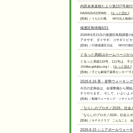
内田未来楽校たより第157号発行
HASH(0x515f368) ... [
もっと読む
]
[団体] ／うちだの風
NPO法人報
保護区鳥情報6/21
2026年6月21日の保護区鳥類調
アオサギ、ダイサギ、コサギトビカワセ
[団体] ／行徳保護区日誌
NPO行徳
ぐるっと房総はホームページか
ぐるっと房総110号、111号は、子
://chiba.gekijou.org / ... [
もっと読む
]
[団体] ／子ども劇場千葉県センター"子
2026.6.16 美・姿勢ウォーキング
今日の定例会は、会場整備から開始
チリやります。 そして、いよいよメイ
[団体] ／船橋ウォーキング・ソサイエ
「ならしのプロボノ2026」社
「ならしのプロボノ2026」社会人ボラン
[団体] ／ＮＰＯクラブ こんなこと 
2026.6.15 シニアポールウォー