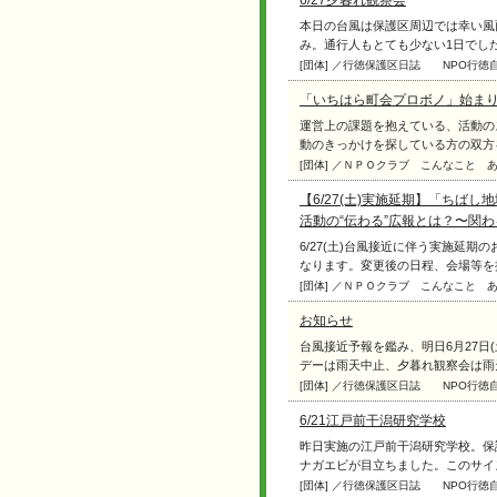
6/27夕暮れ観察会
本日の台風は保護区周辺では幸い風
み。通行人もとても少ない1日でした。
[団体] ／行徳保護区日誌
NPO行徳
「いちはら町会プロボノ」始ま
運営上の課題を抱えている、活動の
動のきっかけを探している方の双方を募
[団体] ／ＮＰＯクラブ こんなこと 
【6/27(土)実施延期】「ちばし
活動の“伝わる”広報とは？〜関
6/27(土)台風接近に伴う実施延期
なります。変更後の日程、会場等を掲載
[団体] ／ＮＰＯクラブ こんなこと 
お知らせ
台風接近予報を鑑み、明日6月27日
デーは雨天中止、夕暮れ観察会は雨天決行
[団体] ／行徳保護区日誌
NPO行徳
6/21江戸前干潟研究学校
昨日実施の江戸前干潟研究学校。保
ナガエビが目立ちました。このサイズは
[団体] ／行徳保護区日誌
NPO行徳