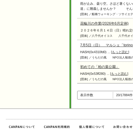
雨が止み、曇り空。さほど暑くな
道」に難義しませんか？ そんな時に
[団体] ／船橋ウォーキング・ソサイエ
花輪川の作業(2026年6月定例)
２０２６年６月１４日（日）晴れ定例の
[団体] ／八千代オイコス
八千代オ
7月5日（日） マルシェ「torino
HASH(0x4310fd0) ... [
もっと読む
]
[団体] ／うちだの風
NPO法人報
初めての「柏の葉公園」
HASH(0x53ff280) ... [
もっと読む
]
[団体] ／うちだの風
NPO法人報
表示件数
20/1788