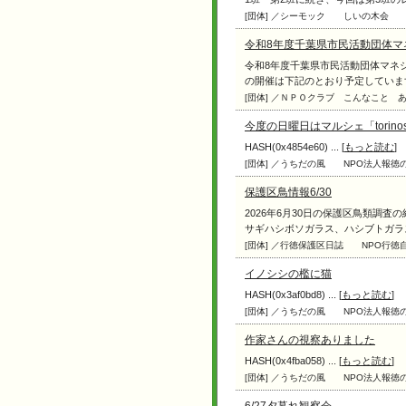
[団体] ／シーモック
しいの木会
令和8年度千葉県市民活動団体
令和8年度千葉県市民活動団体マネ
の開催は下記のとおり予定しています。
[団体] ／ＮＰＯクラブ こんなこと 
今度の日曜日はマルシェ「torino
HASH(0x4854e60) ... [
もっと読む
]
[団体] ／うちだの風
NPO法人報
保護区鳥情報6/30
2026年6月30日の保護区鳥類調
サギハシボソガラス、ハシブトガラスシ
[団体] ／行徳保護区日誌
NPO行徳
イノシシの檻に猫
HASH(0x3af0bd8) ... [
もっと読む
]
[団体] ／うちだの風
NPO法人報
作家さんの視察ありました
HASH(0x4fba058) ... [
もっと読む
]
[団体] ／うちだの風
NPO法人報