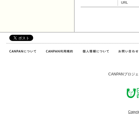
URL
CANPANプロジ
Copyri