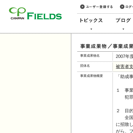
このページの本文へ
事業成果物名
2007
団体名
被害者
事業成果物概要
「助成
１ 事
犯罪被
２ 目
全国の
に招致
がら、