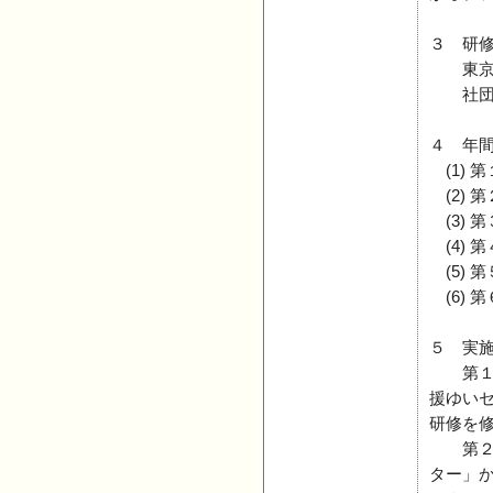
３ 研
東京都
社団法
４ 年
(1)
(2)
(3)
(4)
(5)
(6)
５ 実
第１回
援ゆい
研修を
第２回
ター」