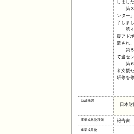
しまし
第３回
ンター
了しま
第４回
援アド
遣され
第５回
て当セ
第６回
者支援
研修を
助成機関
日本財
事業成果物種類
報告書
事業成果物