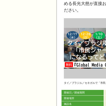
める長光大慈が直接
ださい。
タイ／ブラジル／セネガルで「市民
開催日／開催期間
開催場所
施設名