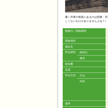
書く作業の根底にあるのは想像・空
しくないわけがありませんよね？）
開催日／開催期間
開催場所
施設名
申込締切
締切日
備考
参加費
定員
申込方法
方法
内容
備考