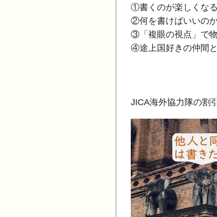
①書くのが楽しくな
②何を書けばいいの
③「複眼の視点」で
④途上国好きの仲間
JICA海外協力隊の割