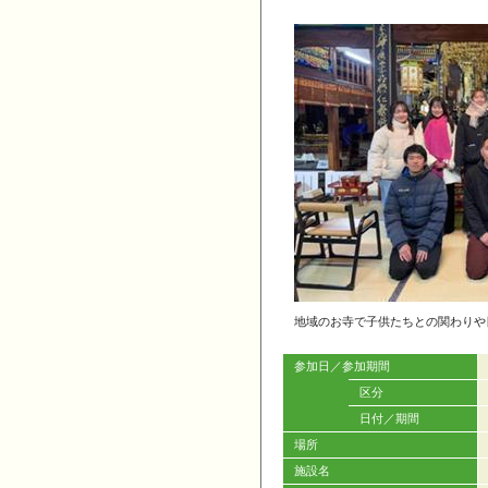
地域のお寺で子供たちとの関わりや
参加日／参加期間
区分
日付／期間
場所
施設名