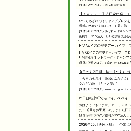
[団体] 外部ブログ／市民科学研究室
【チャレンジ1】古民家出発しまし
いつもあばれんぼキャンプブログを
最後の水遊びを楽しみ、お昼に流しそう
[団体] 外部ブログ／あばれんぼキャ
投稿者：NPO法人 野外遊び喜び総合
HIV /エイズの歴史アーカイブ
HIV /エイズの歴史アーカイブ・
HIV陽性者ネットワーク・ジャンププラ
[団体] 外部ブログ／お知らせ &#8211
今日から2日間、与一まつりに出
今回の出店は、地域のみなさんに
クなどの地 ... [
もっと読む
]
[団体] 外部ブログ／www.tochigivnet.com
昨日は軽米町でモバイルスペイ
おはようございます。 昨日、８月
た！ 前回もお邪魔いたしました軽米町防
[団体] 外部ブログ／盛岡のNPO法人
2026年10月法改正対応 企