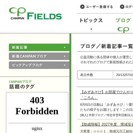
このページの本文へ
公益活動に係る団体や個人が運営し
それぞれのブログで新規投稿された
表示件数
20/1325
【みずあそび】お部屋でひんや
「ころん」
8月6日の活動は「みずあそび」✨
たちの様子をお届けします！この日はお
[個人] 外部ブログ／特定非営利活動法
【助成情報】2027年度 県域安
大変度：☆☆☆１．助成元日工組社会