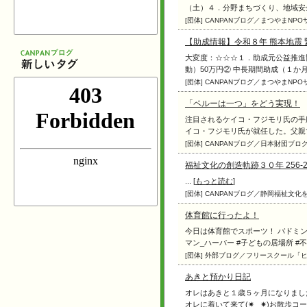
（土）４．分野まちづくり、地域安全、
[団体] CANPANブログ／まつやまNPO
【助成情報】令和８年 熊本地震
大変度：☆☆☆１．助成元公益推進
動）50万円② 中⾧期間助成（１か月（3
[団体] CANPANブログ／まつやまNPO
「ペルーは一つ」をどう実現！
注目されるケイコ・フジモリ氏の手
イコ・フジモリ氏が就任した。父親で第
[団体] CANPANブログ／日本財団
福祉文化の創造軌跡３０年 256-2
... [
もっと読む
]
[団体] CANPANブログ／静岡福祉文化
体育館に行ったよ！
今日は体育館でスポーツ！ バドミント
マン_ハーバー #子どもの居場所 #不登校 
[団体] 外部ブログ／フリースクール「
あきと預かり日記
オレはあきと１歳５ヶ月になりまし
オレに着いて来て(⁠✷⁠‿⁠✷⁠)お散歩コ