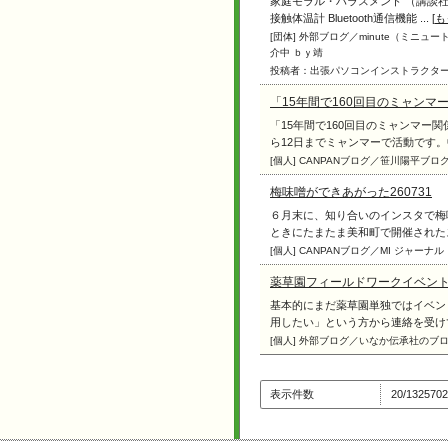
​家庭モラル・ハラスメント （講談社＋α新
接触体温計 Bluetooth通信機能 ... [
も
[団体] 外部ブログ／minute（ミ
介中 ｂｙ靖
投稿者：出張パソコンインストラクタ
「15年間で160回目のミャン
「15年間で160回目のミャンマー
ら12日までミャンマーで活動です。中世
[個人] CANPANブログ／笹川陽平ブ
梅味噌ができあがった260731
６月末に、知り合いのインスタで梅
ときにたまたま美和町で開催されたステ
[個人] CANPANブログ／MI ジャーナル
薬草園フィールドワークイベン
基本的にまだ薬草園単独ではイベン
用したい」という方から連絡を受けて、
[個人] 外部ブログ／いなか伝承社のブ
表示件数
20/1325