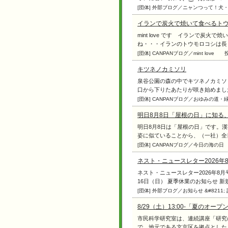
[団体] 外部ブログ／ニャンつって！犬
イランで炭火で焼いて食べるト
mint love です イランで炭
ね・・・イランのトウモロコシは長くて
[団体] CANPANブログ／mint love
キツネノカミソリ
泉谷公園の森の中でキツネノカミソ
口から下りたあたりが咲き始めました。
[団体] CANPANブログ／おゆみの道
明日8月8日「屋根の日」に知る
明日8月8日は「屋根の日」です。
姿に似ていることから、（一社）全日本
[団体] CANPANブログ／今日の海の日
ネスト・ニュースレター2026年
ネスト・ニュースレター2026年8月
16日（日） 夏季休業のお知らせ 新規ボ
[団体] 外部ブログ／お知らせ &#8211
8/29（土）13:00-「夏のオ
市民科学研究室は、連続講座「研究
で、地元である文京区を拠点とした「文