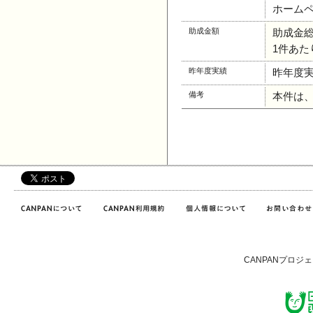
ホーム
助成金額
助成金
1件あた
昨年度実績
昨年度
備考
本件は
CANPANプロジ