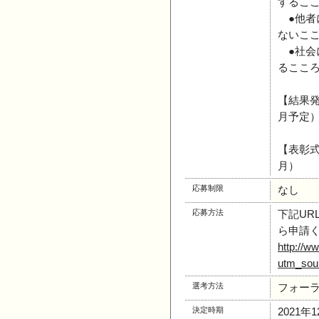
するこ
●他者
ないこ
●社会
るここ
【結果発
月予定
【表彰式
月）
応募制限
なし
応募方法
下記U
ら申請
http://w
utm_sou
選考方法
フォーラ
決定時期
2021年