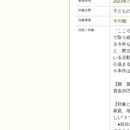
募集時期
2021年
対象分野
子ども
対象事業
その他
内容／対象
「ここ
で取り組
る今年
と、際
いる活
心温ま
※本件
【贈 
賞金20
【対象
家庭、
しい“３
●自分