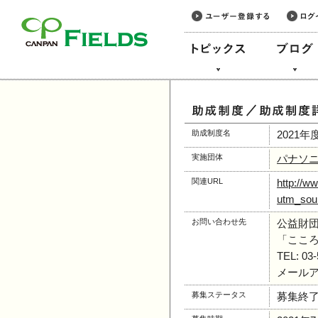
このページの本文へ
助成制度名
2021
実施団体
パナソ
関連URL
http://w
utm_sou
お問い合わせ先
公益財団
「ここ
TEL: 03
メールアドレ
募集ステータス
募集終