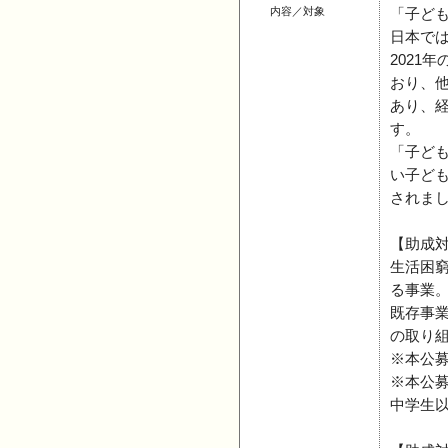
内容／対象
「子ど
日本で
2021
おり、
あり、
す。
「子ど
い子ど
されま
【助成
生活困
る事業
既存事
の取り
※本公
※本公
中学生