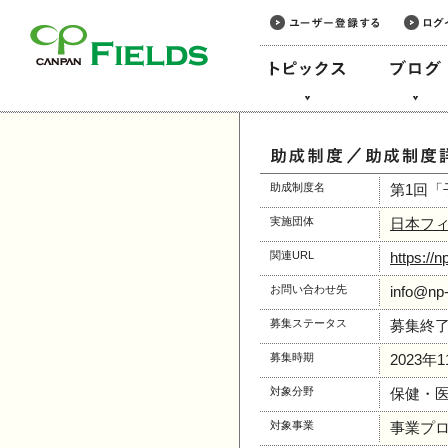
このページの本文へ
助成制度名
第1回
実施団体
日本フ
関連URL
https://n
お問い合わせ先
info@np-
募集ステータス
募集終
募集時期
2023年
対象分野
保健・医
対象事業
事業プ