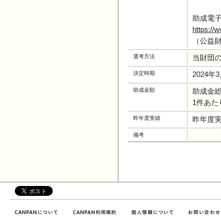
助成電子
https://
（公益
選考方法
当財団
決定時期
2024
助成金額
助成金総額
1件あたり
昨年度実績
昨年度
備考