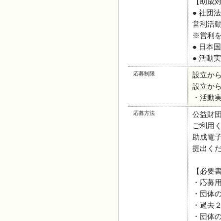
【助成
● 社
営利活
※営利
● 日本
● 活動
応募制限
設立か
設立か
・活動
応募方法
公益財団
ご利用
助成電子
提出く
【必要
・応募
・団体
・過去
・団体