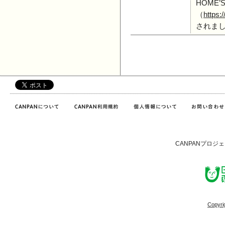
HOME’
（
https:
されま
CANPANプロジ
Copyri