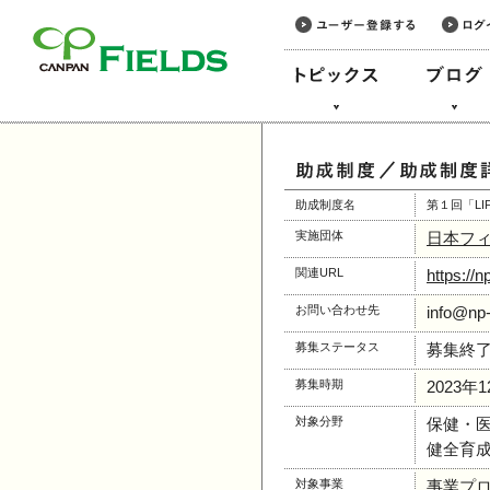
このページの本文へ
助成制度名
第１回「LIF
実施団体
日本フ
関連URL
https://n
お問い合わせ先
info@np-
募集ステータス
募集終
募集時期
2023年
対象分野
保健・
健全育成
対象事業
事業プ