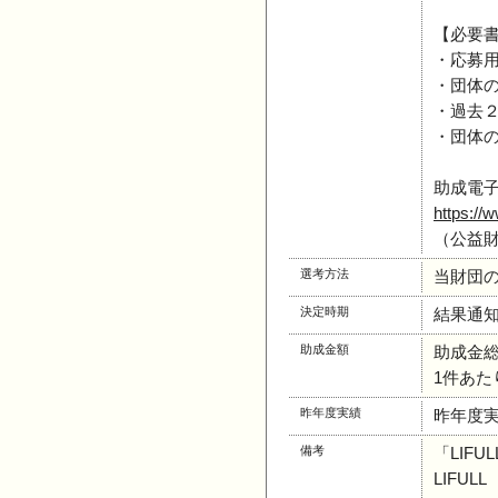
【必要
・応募
・団体
・過去
・団体
助成電子
https://
（公益財
選考方法
当財団
決定時期
結果通知
助成金額
助成金総額
1件あたり
昨年度実績
昨年度
備考
「LIFU
LIFULL