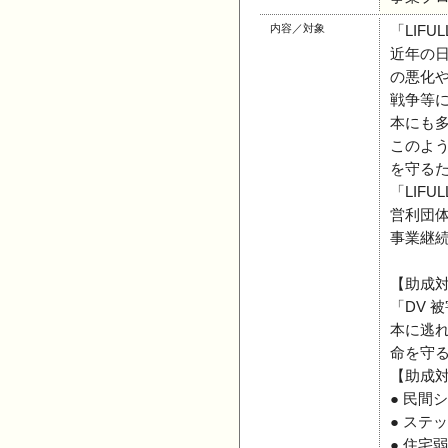
内容／対象
「LIFU
近年の
の悪化
戦争等に
本にも
このよ
を守る
「LIF
営利団
事業継
【助成
「DV 
本に逃
命を守
【助成
● 民間
● ステ
● 住宅