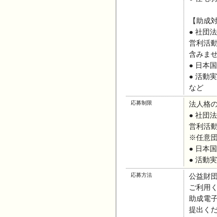
【助成
● 社
営利活
含みま
● 日本
● 活動
など
応募制限
法人格
● 社
営利活
※任意
● 日本
● 活動
応募方法
公益財団
ご利用
助成電子
提出く