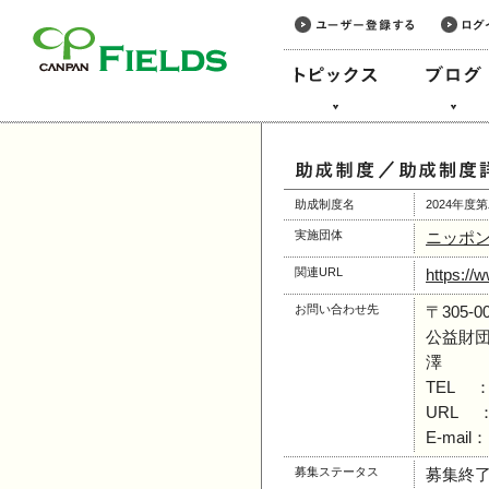
このページの本文へ
助成制度名
2024年
実施団体
ニッポ
関連URL
https://
お問い合わせ先
〒305
公益財
澤
TEL ：0
URL 
E-mail：i
募集ステータス
募集終