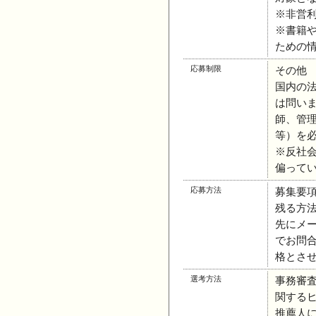
※非営
※書籍
ための
応募制限
その他
国内の
は問い
師、管
等）を
※反社
偏って
応募方法
募集要
残る方
先にメ
でお問
格とさ
選考方法
事務審
関する
推薦人