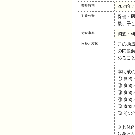
募集時期
2024年
対象分野
保健・
援、子ど
対象事業
調査・
内容／対象
この助
の問題
めるこ
本助成
① 食
② 食物
③ 食
④ 食物
⑤ 食
⑥ そ
※具体
対象と