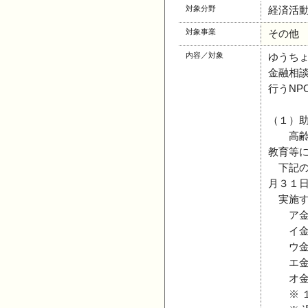
対象分野
経済活
対象事業
その他
内容／対象
ゆうち
金融相
行うN
（１）
高齢者
教育等
下記の
月３１
実施す
ア金融
イ金融
ウ金融
エ金融
オ金融
※ １