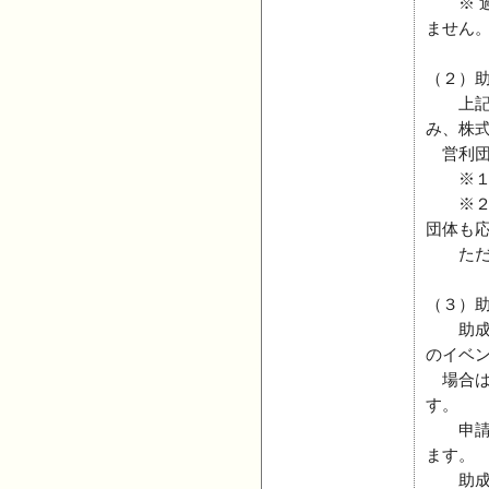
※ 過
ません
（２）
上記（
み、株
営利団
※１ 
※２ 
団体も
ただし
（３）
助成を
のイベ
場合は
す。
申請さ
ます。
助成対