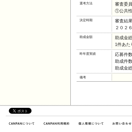
選考方法
審査委
①公共
決定時期
審査結
２０２
助成金額
助成金総額
1件あたり
昨年度実績
応募件数
助成件数
助成金総額
備考