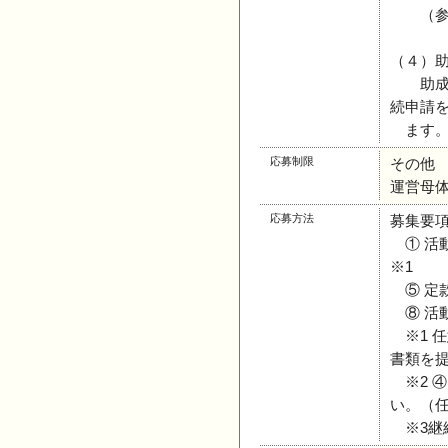
（参考
（４）
助成期
続申請
ます。
応募制限
その他
運営母
応募方法
募集要
① 活
※1
⑤ 定
⑧ 活
※1 
書類を
※2 
い。（
※3継