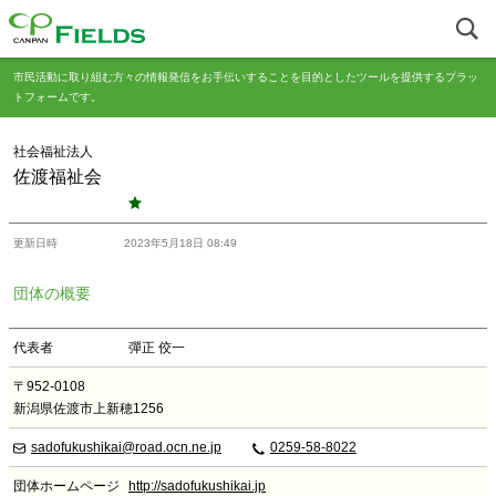
市民活動に取り組む方々の情報発信をお手伝いすることを目的としたツールを提供するプラッ
トフォームです。
社会福祉法人
佐渡福祉会
更新日時
2023年5月18日 08:49
団体の概要
代表者
彈正 佼一
〒952-0108
新潟県佐渡市上新穂1256
sadofukushikai@road.ocn.ne.jp
0259-58-8022
団体ホームページ
http://sadofukushikai.jp