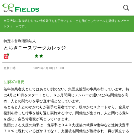
市民活動に取り組む方々の情報発信をお手伝いすることを目的としたツールを提供するプラッ
トフォームです。
特定非営利活動法人
とちぎユースワークカレッジ
更新日時
2023年5月10日 18:00
団体の概要
若年無業者支としてはあまり例のない、集団支援型の事業を行っています。特
に4月と10月をスタートとし、６ヵ月間同じメンバーが通いながら関係性を高
め、人との関わりを学び直す場となっています。
もともと人とのかかわりが苦手な若者ですが、緩やかなスタートから、全員が
役割を持った行事を繰り返し実施する中で、関係性が生まれ、人と関わる意味
を感じ、自己肯定観が高まっていきます。
集団による支援の効果は、出席率は９４％支援後の就職や進学など進路決定率
７０％に現れているばかりでなく、支援後も関係性が維持され、再び孤立する