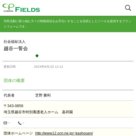
市民活動に取り組む方々の情報発信をお手伝いすることを目的としたツールを提供するプラッ
トフォームです。
社会福祉法人
越谷一誓会
更新日時
2023年8月1日 12:12
団体の概要
代表者
芝野 勝利
〒343-0856
埼玉県越谷市特別養護老人ホーム 嘉祥園
-
-
団体ホームページ
http://www12.ocn.ne.jp/~kashouen/