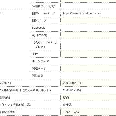
詳細住所ふりがな
URL
団体ホームページ
https://howle06.jimdofree.com/
団体ブログ
Facebook
X(旧Twitter)
代表者ホームページ
（ブログ）
寄付
ボランティア
関連ページ
閲覧書類
設立年月日
2006年8月21日
法人格取得年月日（法人設立登記年月日）
2006年12月5日
活動地域
県内
中心となる活動地域（県）
島根県
最新決算総額
100万円未満