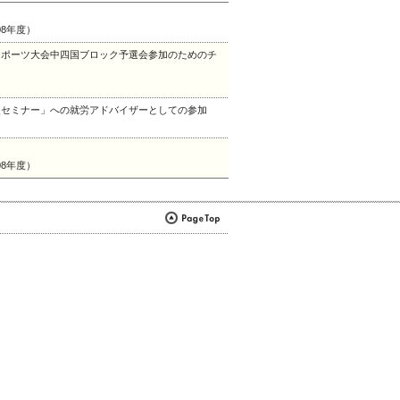
8年度）
スポーツ大会中四国ブロック予選会参加のためのチ
援セミナー」への就労アドバイザーとしての参加
8年度）