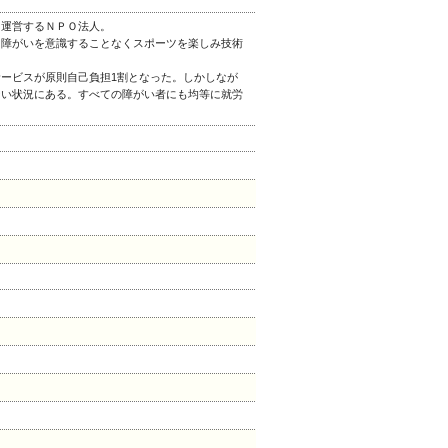
を運営するＮＰＯ法人。
、障がいを意識することなくスポーツを楽しみ技術
ービスが原則自己負担1割となった。しかしなが
ない状況にある。すべての障がい者にも均等に就労