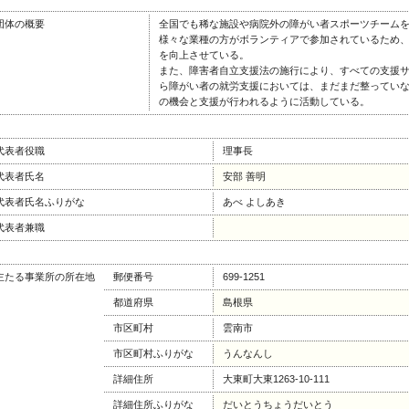
団体の概要
全国でも稀な施設や病院外の障がい者スポーツチーム
様々な業種の方がボランティアで参加されているため
を向上させている。
また、障害者自立支援法の施行により、すべての支援サ
ら障がい者の就労支援においては、まだまだ整ってい
の機会と支援が行われるように活動している。
代表者役職
理事長
代表者氏名
安部 善明
代表者氏名ふりがな
あべ よしあき
代表者兼職
主たる事業所の所在地
郵便番号
699-1251
都道府県
島根県
市区町村
雲南市
市区町村ふりがな
うんなんし
詳細住所
大東町大東1263-10-111
詳細住所ふりがな
だいとうちょうだいとう