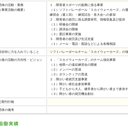
団体の活動・業務
１．障害者スポーツの振興に係る事業
（事業活動の概要）
（１）ソフトバレーボール「スカイウォーカーズ」の
練習会（週１回）・練習試合・各大会への参加
２．障害者の就労に係る調査研究、情報収集及び提供
（１）研修会の開催
（２）講演会の開催
（３）委託事業の実施
３．障害者の就労及び生活支援
（１）メール・電話・面談などによる各種相談
現在特に力を入れていること
ソフトバレーボールチーム「スカイウォーカーズ」の
今後の活動の方向性・ビジョン
１．「スカイウォーカーズ」のチーム強化事業
（１）他県への遠征練習会の開催
（２）メンバーの育成
（３）ボランティアの育成
２．障がい者就労支援事業
（１）障がい者社会参加事業
（２）子どもから大人、健常者から障がい者まで参加
（３）障がい者の就労機会創出
定期刊行物
団体の備考