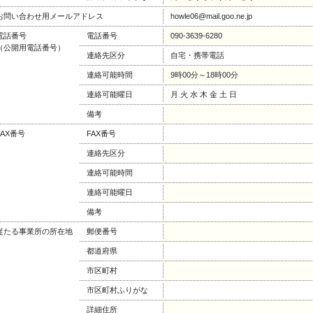
お問い合わせ用メールアドレス
howle06@mail.goo.ne.jp
電話番号
電話番号
090-3639-6280
（公開用電話番号）
連絡先区分
自宅・携帯電話
連絡可能時間
9時00分～18時00分
連絡可能曜日
月 火 水 木 金 土 日
備考
FAX番号
FAX番号
連絡先区分
連絡可能時間
連絡可能曜日
備考
従たる事業所の所在地
郵便番号
都道府県
市区町村
市区町村ふりがな
詳細住所