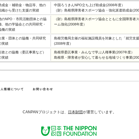
助成金・補助金・物品等、他の
中国ろうきんNPO立ち上げ助成金(2006年度）
組織から受けた支援の実績
（財）島根県障害者スポーツ協会・強化派遣助成金(200
他のNPO・市民活動団体との協
（財）島根県障害者スポーツ協会とともに全国障害者
働、他の学協会との共同研究・
ーム強化(2008年度）
協働の実績
企業・団体との協働・共同研究
島根労働局主催の福祉施設職員を対象とした「就労支
の実績
(2008年度）
行政との協働（委託事業など）
島根県委託事業・みんなで学ぶ人権事業(2007年度）
の実績
島根県・障害者が安心して暮らせる地域づくり事業(200
CANPANプロジェクトは、
日本財団
が運営しています。