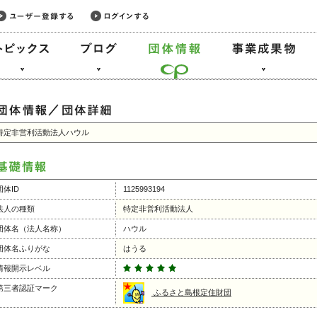
特定非営利活動法人ハウル
団体ID
1125993194
法人の種類
特定非営利活動法人
団体名（法人名称）
ハウル
団体名ふりがな
はうる
情報開示レベル
第三者認証マーク
ふるさと島根定住財団