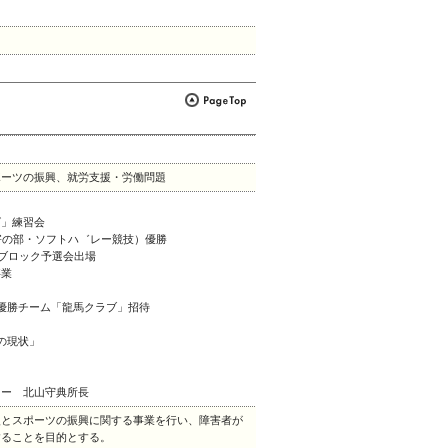
ポーツの振興、就労支援・労働問題
ズ」練習会
害の部・ソフトハ゛レー競技）優勝
国ブロック予選会出場
事業
優勝チーム「龍馬クラブ」招待
の現状」
ター 北山守典所長
援とスポーツの振興に関する事業を行い、障害者が
することを目的とする。