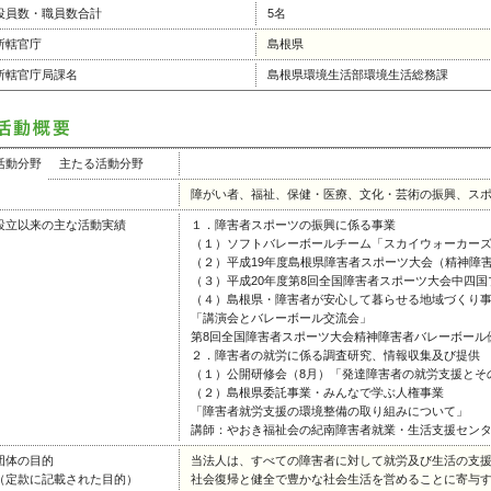
役員数・職員数合計
5名
所轄官庁
島根県
所轄官庁局課名
島根県環境生活部環境生活総務課
活動分野
主たる活動分野
障がい者、福祉、保健・医療、文化・芸術の振興、ス
設立以来の主な活動実績
１．障害者スポーツの振興に係る事業
（１）ソフトバレーボールチーム「スカイウォーカー
（２）平成19年度島根県障害者スポーツ大会（精神障
（３）平成20年度第8回全国障害者スポーツ大会中四
（４）島根県・障害者が安心して暮らせる地域づくり
「講演会とバレーボール交流会」
第8回全国障害者スポーツ大会精神障害者バレーボール
２．障害者の就労に係る調査研究、情報収集及び提供
（１）公開研修会（8月）「発達障害者の就労支援とそ
（２）島根県委託事業・みんなで学ぶ人権事業
「障害者就労支援の環境整備の取り組みについて」
講師：やおき福祉会の紀南障害者就業・生活支援セン
団体の目的
当法人は、すべての障害者に対して就労及び生活の支
（定款に記載された目的）
社会復帰と健全で豊かな社会生活を営めることに寄与