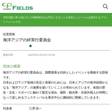
市民活動に取り組む方々の情報発信をお手伝いすることを目的としたツールを提供するプラッ
トフォームです。
任意団体
海洋アジアの絆実行委員会
更新日時
2022年11月15日 15:54
団体の概要
海洋アジアの絆実行委員会は、国際親善を目的としたイベントを開催する団体
です。
日本およびアジア地域の安定と発展のためには、日本とアジアの海洋諸国から
なる「海洋アジア」の連携を築いていくことが求められています。各国の歴
史・文化・スポーツに触れて親交を深め、都民・観光客・在留外国人が仲間に
なって楽しめるフェスティバルを東京中心に継続的に開催していきます。
代表者
三澤 浩一