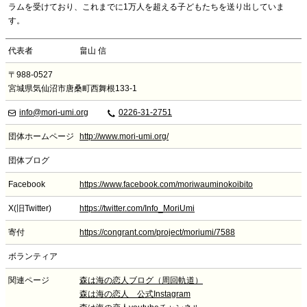
ラムを受けており、これまでに1万人を超える子どもたちを送り出していま
す。
代表者
畠山 信
〒988-0527
宮城県気仙沼市唐桑町西舞根133-1
info@mori-umi.org
0226-31-2751
団体ホームページ
http://www.mori-umi.org/
団体ブログ
Facebook
https://www.facebook.com/moriwauminokoibito
X(旧Twitter)
https://twitter.com/Info_MoriUmi
寄付
https://congrant.com/project/moriumi/7588
ボランティア
関連ページ
森は海の恋人ブログ（周回軌道）
森は海の恋人 公式Instagram