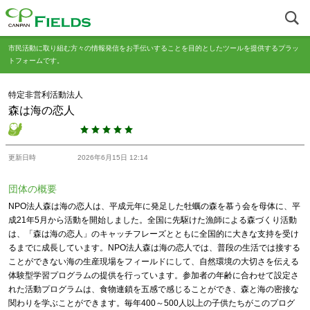
市民活動に取り組む方々の情報発信をお手伝いすることを目的としたツールを提供するプラッ
トフォームです。
特定非営利活動法人
森は海の恋人
更新日時
2026年6月15日 12:14
団体の概要
NPO法人森は海の恋人は、平成元年に発足した牡蠣の森を慕う会を母体に、平
成21年5月から活動を開始しました。全国に先駆けた漁師による森づくり活動
は、「森は海の恋人」のキャッチフレーズとともに全国的に大きな支持を受け
るまでに成長しています。NPO法人森は海の恋人では、普段の生活では接する
ことができない海の生産現場をフィールドにして、自然環境の大切さを伝える
体験型学習プログラムの提供を行っています。参加者の年齢に合わせて設定さ
れた活動プログラムは、食物連鎖を五感で感じることができ、森と海の密接な
関わりを学ぶことができます。毎年400～500人以上の子供たちがこのプログ