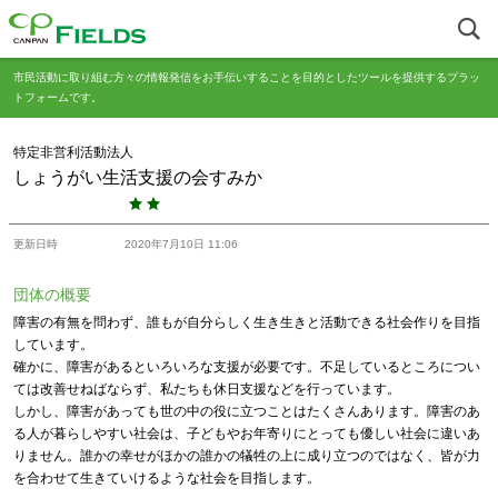
市民活動に取り組む方々の情報発信をお手伝いすることを目的としたツールを提供するプラッ
トフォームです。
特定非営利活動法人
しょうがい生活支援の会すみか
更新日時
2020年7月10日 11:06
団体の概要
障害の有無を問わず、誰もが自分らしく生き生きと活動できる社会作りを目指
しています。
確かに、障害があるといろいろな支援が必要です。不足しているところについ
ては改善せねばならず、私たちも休日支援などを行っています。
しかし、障害があっても世の中の役に立つことはたくさんあります。障害のあ
る人が暮らしやすい社会は、子どもやお年寄りにとっても優しい社会に違いあ
りません。誰かの幸せがほかの誰かの犠牲の上に成り立つのではなく、皆が力
を合わせて生きていけるような社会を目指します。