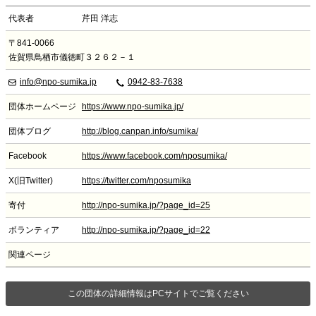
代表者
芹田 洋志
〒841-0066
佐賀県鳥栖市儀徳町３２６２－１
info@npo-sumika.jp
0942-83-7638
団体ホームページ
https://www.npo-sumika.jp/
団体ブログ
http://blog.canpan.info/sumika/
Facebook
https://www.facebook.com/nposumika/
X(旧Twitter)
https://twitter.com/nposumika
寄付
http://npo-sumika.jp/?page_id=25
ボランティア
http://npo-sumika.jp/?page_id=22
関連ページ
この団体の詳細情報はPCサイトでご覧ください