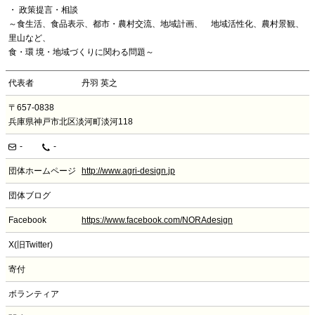
・ 政策提言・相談
～食生活、食品表示、都市・農村交流、地域計画、 地域活性化、農村景観、
里山など、
食・環 境・地域づくりに関わる問題～
代表者
丹羽 英之
〒657-0838
兵庫県神戸市北区淡河町淡河118
-
-
団体ホームページ
http://www.agri-design.jp
団体ブログ
Facebook
https://www.facebook.com/NORAdesign
X(旧Twitter)
寄付
ボランティア