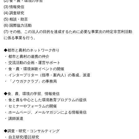
(2) 食・農・環境の学習
(3) 情報発信
(4) 調査研究
(5) 相談・助言
(6) 国際協力活動
(7) その他、この法人の目的を達成するために必要な事業次の特定非営利活動
に係る事業を行う。
◆都市と農村のネットワーク作り
・ 都市と農村の連携の仲介
・ 交流活動の企画・運営サポート
・ 食・農・環境体験イベントの開催
・ インタープリター（指導・案内人）の養成、派遣
・ 「ノウガククラブ」の事務局
◆食、農、環境の学習、情報発信
・ 食と農を中心とした環境教育プログラムの提供
・ セミナーやフォーラムの開催
・ ホームページ、メールマガジンによる情報発信
・ 講師派遣
◆調査・研究・コンサルティング
・ 自主研究/委託研究