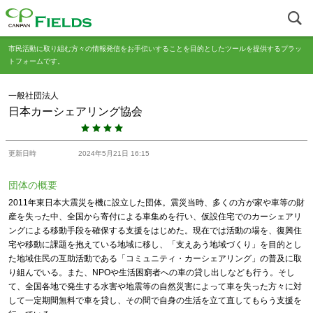
市民活動に取り組む方々の情報発信をお手伝いすることを目的としたツールを提供するプラッ
トフォームです。
一般社団法人
日本カーシェアリング協会
更新日時
2024年5月21日 16:15
団体の概要
2011年東日本大震災を機に設立した団体。震災当時、多くの方が家や車等の財
産を失った中、全国から寄付による車集めを行い、仮設住宅でのカーシェアリ
ングによる移動手段を確保する支援をはじめた。現在では活動の場を、復興住
宅や移動に課題を抱えている地域に移し、「支えあう地域づくり」を目的とし
た地域住民の互助活動である「コミュニティ・カーシェアリング」の普及に取
り組んでいる。また、NPOや生活困窮者への車の貸し出しなども行う。そし
て、全国各地で発生する水害や地震等の自然災害によって車を失った方々に対
して一定期間無料で車を貸し、その間で自身の生活を立て直してもらう支援を