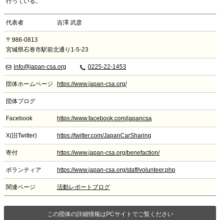
行っている。
代表者
吉澤 武彦
〒986-0813
宮城県石巻市駅前北通り1-5-23
info@japan-csa.org
0225-22-1453
団体ホームページ
https://www.japan-csa.org/
団体ブログ
Facebook
https://www.facebook.com/japancsa
X(旧Twitter)
https://twitter.com/JapanCarSharing
寄付
https://www.japan-csa.org/benefaction/
ボランティア
https://www.japan-csa.org/staff/volunteer.php
関連ページ
活動レポートブログ
この団体の詳細情報はPCサイトでご覧ください