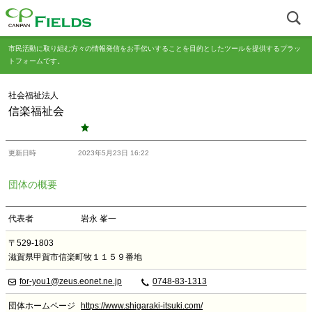
市民活動に取り組む方々の情報発信をお手伝いすることを目的としたツールを提供するプラッ
トフォームです。
社会福祉法人
信楽福祉会
更新日時
2023年5月23日 16:22
団体の概要
代表者
岩永 峯一
〒529-1803
滋賀県甲賀市信楽町牧１１５９番地
for-you1@zeus.eonet.ne.jp
0748-83-1313
団体ホームページ
https://www.shigaraki-itsuki.com/