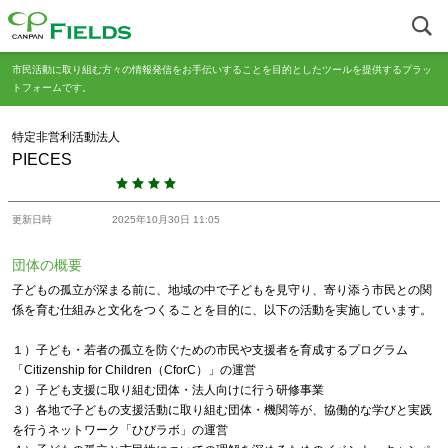
市民活動に取り組む方々の情報発信をお手伝いすることを目的としたツールを提供するプラッ
トフォームです。
特定非営利活動法人
PIECES
更新日時
2025年10月30日 11:05
団体の概要
子どもの孤立が深まる前に、地域の中で子どもを見守り、寄り添う市民との関
係を育む仕組みと文化をつくることを目的に、以下の活動を実施しています。
１）子ども・若者の孤立を防ぐための市民や支援者を育成するプログラム
「Citizenship for Children（CforC）」の運営
２）子ども支援に取り組む団体・法人向けに行う研修事業
３）各地で子どもの支援活動に取り組む団体・機関等が、協働的な学びと実践
を行うネットワーク「ひびラボ」の運営