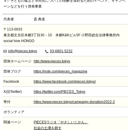
４）子どもの孤立と市民性についての理解を深めるためのイベント、キャンペ
ーンなどを行う啓発事業
代表者
斎 典道
〒113-0033
東京都文京区本郷3丁目30－10 本郷K&Kビル5F 小野田総合法律事務所内
social hive HONGO
info@pieces.tokyo
03-6801-5232
団体ホームページ
http://www.pieces.tokyo
団体ブログ
https://note.com/pieces_magazine
Facebook
https://www.facebook.com/pieces.tokyo/
X(旧Twitter)
https://twitter.com/PIECES_Tokyo
寄付
https://www.pieces.tokyo/campaign-donation2022-2
ボランティア
関連ページ
PIECESラジオ「やさしいじかん」
社会の土壌を耕す