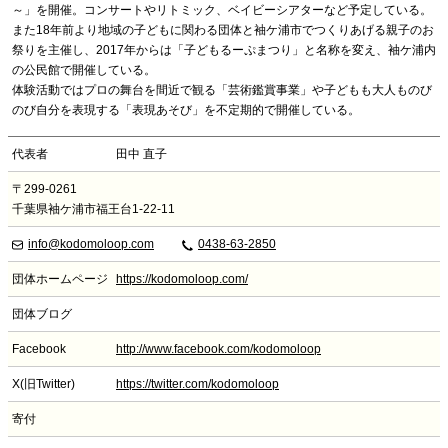
～」を開催。コンサートやリトミック、ベイビーシアターなど予定している。
また18年前より地域の子どもに関わる団体と袖ケ浦市でつくりあげる親子のお
祭りを主催し、2017年からは「子どもるーぷまつり」と名称を変え、袖ケ浦内
の公民館で開催している。
体験活動ではプロの舞台を間近で観る「芸術鑑賞事業」や子どもも大人ものび
のび自分を表現する「表現あそび」を不定期的で開催している。
代表者
田中 直子
〒299-0261
千葉県袖ケ浦市福王台1-22-11
info@kodomoloop.com
0438-63-2850
団体ホームページ
https://kodomoloop.com/
団体ブログ
Facebook
http://www.facebook.com/kodomoloop
X(旧Twitter)
https://twitter.com/kodomoloop
寄付