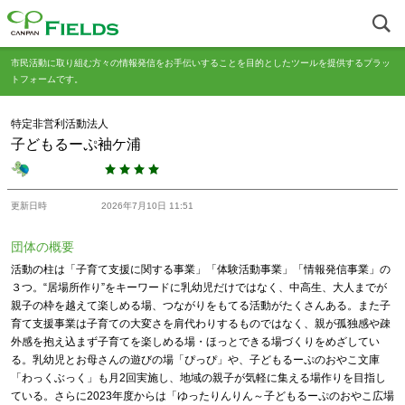
市民活動に取り組む方々の情報発信をお手伝いすることを目的としたツールを提供するプラッ
トフォームです。
特定非営利活動法人
子どもるーぷ袖ケ浦
更新日時
2026年7月10日 11:51
団体の概要
活動の柱は「子育て支援に関する事業」「体験活動事業」「情報発信事業」の
３つ。“居場所作り”をキーワードに乳幼児だけではなく、中高生、大人までが
親子の枠を越えて楽しめる場、つながりをもてる活動がたくさんある。また子
育て支援事業は子育ての大変さを肩代わりするものではなく、親が孤独感や疎
外感を抱え込まず子育てを楽しめる場・ほっとできる場づくりをめざしてい
る。乳幼児とお母さんの遊びの場「ぴっぴ」や、子どもるーぷのおやこ文庫
「わっくぶっく」も月2回実施し、地域の親子が気軽に集える場作りを目指し
ている。さらに2023年度からは「ゆったりんりん～子どもるーぷのおやこ広場