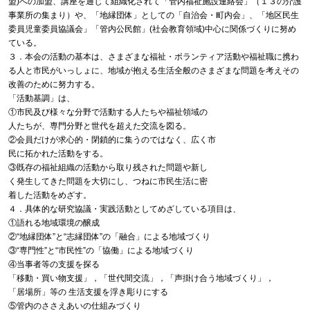
盟)への加盟、講座を通じて組織化されて「管内福祉施設連絡会」（１３の介護
事業所の集まり）や、「地縁団体」としての「自治会・町内会」、「地区民生
委員児童委員協議会」「管内公民館」(社会教育領域)中心に関係づくりに努め
ている。
３．本会の活動の基本は、さまざまな福祉・ボランティア活動や福祉職に携わ
る人と市民がいっしょに、地域が抱える生活全般のさまざまな問題を考えその
改善のために努力する。
「活動基調」は、
①市民及び様々な分野で活動する人たちや福祉領域の
人たちが、専門分野と世代を超えた交流を図る。
②会員だけが求心的・閉鎖的に集うのではなく、広く市
民に拓かれた活動をする。
③既存の福祉組織の活動から取り残された問題や新し
く発生してきた問題を大切にし、つねに市民生活に密
着した活動をめざす。
４．具体的な研究協議・実践活動としてめざしている項目は、
①語れる地域環境の醸成
②“地縁団体”と“志縁団体”の「融合」による地域づくり
③“専門性”と“市民性”の「協働」による地域づくり
④当事者等の支援を探る
「移動・買い物支援」，「世代間交流」，「声掛け合う地域づくり」，
「居場所」等の 生活支援を浮き彫りにする
⑤管内のささえあいの仕組みづくり