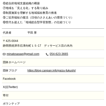
⑥総合的地域支援組織の構築
⑦地域を「見える化」する取り組み
⑧制度施策を理解する地域福祉教育の推進
⑨ご近所福祉の復活（日頃のささえあいの環境づくり）
⑩世代を超えた「地域総合型学習形態」の仕組づくり
代表者
平田 厚
〒425-0044
静岡県焼津市石津向町１５-17 ディサービス百の木内
minatosasae@gmail.com
054-623-3665
団体ホームページ
団体ブログ
https://blog.canpan.info/yaizu-fukushi/
Facebook
X(旧Twitter)
寄付
ボランティア