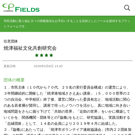
市民活動に取り組む方々の情報発信をお手伝いすることを目的としたツールを提供するプラッ
トフォームです。
任意団体
焼津福祉文化共創研究会
更新日時
2026年5月8日 13:40
団体の概要
１．市民主体（１０代から７０代、２５名の実行委員会構成）の運営により、
３年間継続的に開催した「焼津港地域ささえあい講座」（５，０００世帯の２
つの自治会、中学校区）終了後、運営に関わった委員有志と、地域活動に関心
のある若者層が賛同し、講座で培ったノウハウを活かし、真に地域に向き合い
地域問題をさらに掘り下げて「共助の世界」「近助の世界」をいかに構築して
いくかを、関係機関・団体等との｢協働｣をもとに、研究協議し、実践活動する
「志縁団体」として、１４名の会員により２０１９年４月に結成した。
２．｢協働｣にあたっては、「焼津市ボランテイア連絡協議会」(市内２２団体加