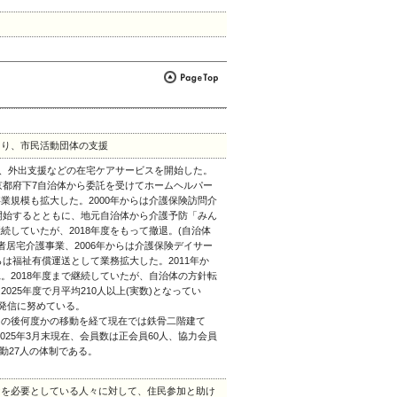
くり、市民活動団体の支援
遣、外出支援などの在宅ケアサービスを開始した。
京都府下7自治体から委託を受けてホームヘルパー
業規模も拡大した。2000年からは介護保険訪問介
を開始するとともに、地元自治体から介護予防「みん
していたが、2018年度をもって撤退。(自治体
者居宅介護事業、2006年からは介護保険デイサー
らは福祉有償運送として業務拡大した。2011年か
。2018年度まで継続していたが、自治体の方針転
25年度で月平均210人以上(実数)となってい
報発信に努めている。
の後何度かの移動を経て現在では鉄骨二階建て
2025年3月末現在、会員数は正会員60人、協力会員
常勤27人の体制である。
けを必要としている人々に対して、住民参加と助け