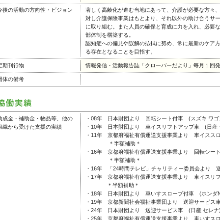
今後の活動の方向性・ビジョン
著しく高齢化が進む当地にあって、介護が必要な方々
対し介護保険事業はもとより、それ以外の助け合うサ
に取り組む。また人員の確保と育成に力を入れ、必要
部体制を構築する。
認知症への偏見や誤解の払拭に努め、常に最新のケア
る存在となることを目指す。
定期刊行物
情報発信・活動報告誌「クローバーだより」毎月１回発行
団体の備考
助成金・補助金・物品等、他の
・08年 日本財団より 回転シート付車 (スズキ ワゴン
組織から受けた支援の実績
・10年 日本財団より 車イスリフトアップ車 (日産 
・11年 京都府福祉有償運送支援事業より 車イススロ
＊半額補助＊
・16年 京都府福祉有償運送支援事業より 回転シート付
＊半額補助＊
・16年 「24時間テレビ」チャリティー委員会より 送
・17年 京都府福祉有償運送支援事業より 車イスリフ
＊半額補助＊
・18年 日本財団より 車いすスロープ付車 (ホンダNb
・19年 京都新聞社会福祉事業団より 送迎サービス
・24年 日本財団より 送迎サービス車 (日産 セレナ
・25年 京都府福祉有償運送支援事業より 車いすスロ