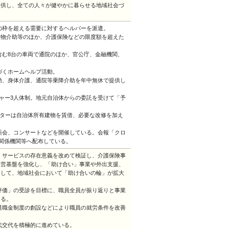
提供し、全ての人々が健やかに暮らせる地域社会づ
度の枠を超える需要に対するヘルパーを派遣。
買物介助等のほか、介護保険などの限度額を超えた
含む8台の車両で通院のほか、官公庁、金融機関、
づくホームヘルプ活動。
援助、身体介護、通院等乗降介助を年中無休で提供し
ジャー3人体制。地元自治体からの委託を受けて「予
ンターは自治体所有建物を賃借、必要な改修を加え
落語会、コンサートなどを開催している。会報「クロ
、関係機関等へ配布している。
ー・サービスの存在意義を改めて検証し、介護保険事
経営基盤を強化し、「助け合い」事業や外出支援、
力して、地域社会において「助け合いの輪」が拡大
評価」の受診を目標に、職員全員が振り返りと事業
図る。
、退職金制度の創設などにより職員の就労条件を改善
代交代を積極的に進めている。