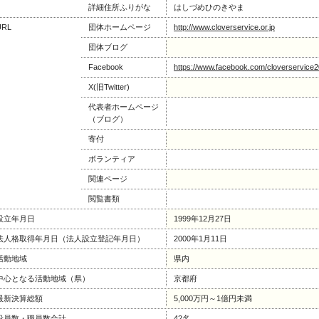
詳細住所ふりがな
はしづめひのきやま
URL
団体ホームページ
http://www.cloverservice.or.jp
団体ブログ
Facebook
https://www.facebook.com/cloverservice
X(旧Twitter)
代表者ホームページ
（ブログ）
寄付
ボランティア
関連ページ
閲覧書類
設立年月日
1999年12月27日
法人格取得年月日（法人設立登記年月日）
2000年1月11日
活動地域
県内
中心となる活動地域（県）
京都府
最新決算総額
5,000万円～1億円未満
役員数・職員数合計
42名