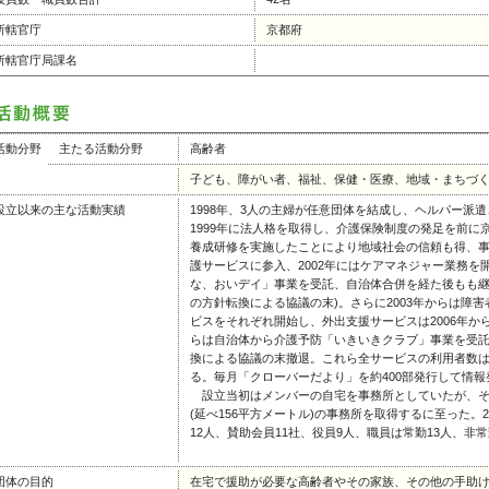
所轄官庁
京都府
所轄官庁局課名
活動分野
主たる活動分野
高齢者
子ども、障がい者、福祉、保健・医療、地域・まちづ
設立以来の主な活動実績
1998年、3人の主婦が任意団体を結成し、ヘルパー派
1999年に法人格を取得し、介護保険制度の発足を前に
養成研修を実施したことにより地域社会の信頼も得、事
護サービスに参入、2002年にはケアマネジャー業務
な、おいデイ」事業を受託、自治体合併を経た後もも継続
の方針転換による協議の末)。さらに2003年からは障害
ビスをそれぞれ開始し、外出支援サービスは2006年か
らは自治体から介護予防「いきいきクラブ」事業を受託
換による協議の末撤退。これら全サービスの利用者数は20
る。毎月「クローバーだより」を約400部発行して情
設立当初はメンバーの自宅を事務所としていたが、そ
(延べ156平方メートル)の事務所を取得するに至った。
12人、賛助会員11社、役員9人、職員は常勤13人、非
団体の目的
在宅で援助が必要な高齢者やその家族、その他の手助