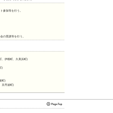
ト参加等を行う。
会の受講等を行う。
町、伊根町、久美浜町)
町)
波町)
 京丹波町)