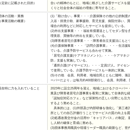
（定款に記載された目的）
合いの精神のもとに、地域に根ざした介護サービスを
くりと社会全体の福祉の増進に寄与すること。
団体の活動・業務
(1)「助け合い」事業・・・介護保険その他の公的制
（事業活動の概要）
入浴・排泄介助、家事援助、育児支援、病院付添い、
場合の利用などに対応したサービスを提供している。
(2)外出支援事業・・・福祉有償運送としてセダン型を
理美容、買物等の外出を支援している。
(3)障害者居宅介護事業・・・障害者自立支援法にもと
(4)介護保険事業・・・「訪問介護事業」・・・生活
ている。介護予防サービスも合わせて実施。
「居宅介護支援(ケアマネジメント)」・・・ケアマネ
防」支援も実施している。
「通所介護(デイサービス)」・・・定員17人。デイセ
て使用している。介護予防サービスも一体的に実施。
(5)その他 会員、利用者、地域住民とともに随時、
ーバーだより」は毎月約400部発行し、会員、利用者
現在特に力を入れていること
2023年に設立25周年を迎え、地域におけるクローバ
業及び障害者居宅介護事業を着実に実施して全体的な
「認知症対応カフェ」など採算性の乏しい分野にも注
するよう努めること。
具体的には、(1)外部及び内部研修を強化し「第三者
所としての自己評価行うことでサービスの質の向上を
(2)処遇改善交付金の活用や「キャリアパス」の制定
し人材の確保と育成に努める。
(3)団体事務局職員や現場リーダー職員の刷新など、世