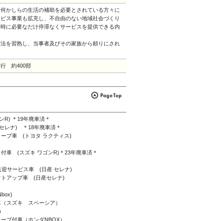
、何かしらの生活の補助を必要とされている方々に
ービス事業も拡充し、不自由のない地域社会づくり
な時に必要なだけ停滞なくサービスを提供できる内
方法を習熟し、当事者及びその家族から頼りにされ
 約400部
R) ＊19年廃車済＊
セレナ) ＊18年廃車済＊
ープ車 (トヨタ ラクティス)
車 (スズキ ワゴンR)＊23年廃車済＊
迎サービス車 (日産 セレナ)
トアップ車 (日産セレナ)
ox)
車（スズキ スペーシア）
)
ープ付車（ホンダNBOX）