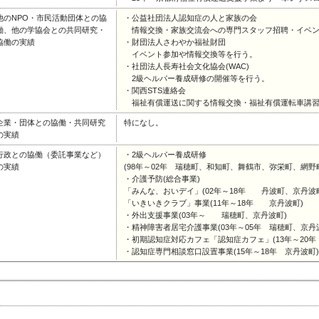
他のNPO・市民活動団体との協
・公益社団法人認知症の人と家族の会
働、他の学協会との共同研究・
情報交換・家族交流会への専門スタッフ招聘・イベン
協働の実績
・財団法人さわやか福祉財団
イベント参加や情報交換等を行う。
・社団法人長寿社会文化協会(WAC)
2級ヘルパー養成研修の開催等を行う。
・関西STS連絡会
福祉有償運送に関する情報交換・福祉有償運転車講習
企業・団体との協働・共同研究
特になし。
の実績
行政との協働（委託事業など）
・2級ヘルパー養成研修
の実績
(98年～02年 瑞穂町、和知町、舞鶴市、弥栄町、網野
・介護予防(総合事業)
「みんな、おいデイ」(02年～18年 丹波町、京丹波
「いきいきクラブ」事業(11年～18年 京丹波町)
・外出支援事業(03年～ 瑞穂町、京丹波町)
・精神障害者居宅介護事業(03年～05年 瑞穂町、京丹
・初期認知症対応カフェ「認知症カフェ」(13年～20年
・認知症専門相談窓口設置事業(15年～18年 京丹波町)