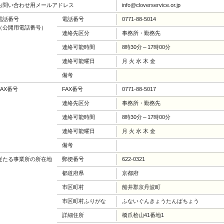
お問い合わせ用メールアドレス
info@cloverservice.or.jp
電話番号
電話番号
0771-88-5014
（公開用電話番号）
連絡先区分
事務所・勤務先
連絡可能時間
8時30分～17時00分
連絡可能曜日
月 火 水 木 金
備考
FAX番号
FAX番号
0771-88-5017
連絡先区分
事務所・勤務先
連絡可能時間
8時30分～17時00分
連絡可能曜日
月 火 水 木 金
備考
従たる事業所の所在地
郵便番号
622-0321
都道府県
京都府
市区町村
船井郡京丹波町
市区町村ふりがな
ふないぐんきょうたんばちょう
詳細住所
橋爪桧山41番地1