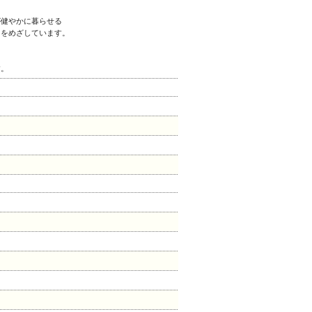
が健やかに暮らせる
とをめざしています。
、
す。