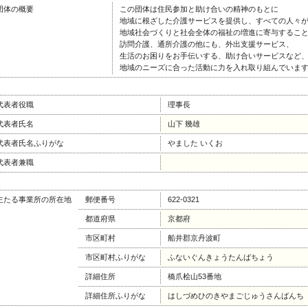
団体の概要
この団体は住民参加と助け合いの精神のもとに
地域に根ざした介護サービスを提供し、すべての人々
地域社会づくりと社会全体の福祉の増進に寄与するこ
訪問介護、通所介護の他にも、外出支援サービス、
生活のお困りをお手伝いする、助け合いサービスなど
地域のニーズに合った活動に力を入れ取り組んでいま
代表者役職
理事長
代表者氏名
山下 幾雄
代表者氏名ふりがな
やました いくお
代表者兼職
主たる事業所の所在地
郵便番号
622-0321
都道府県
京都府
市区町村
船井郡京丹波町
市区町村ふりがな
ふないぐんきょうたんばちょう
詳細住所
橋爪桧山53番地
詳細住所ふりがな
はしづめひのきやまごじゅうさんばんち