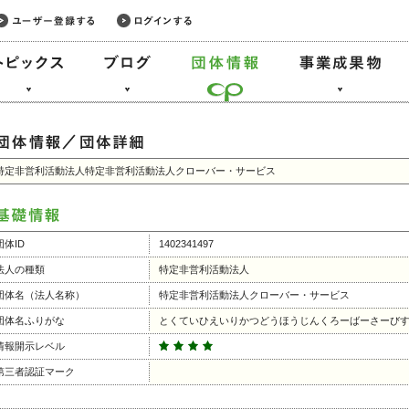
特定非営利活動法人特定非営利活動法人クローバー・サービス
団体ID
1402341497
法人の種類
特定非営利活動法人
団体名（法人名称）
特定非営利活動法人クローバー・サービス
団体名ふりがな
とくていひえいりかつどうほうじんくろーばーさーび
情報開示レベル
第三者認証マーク