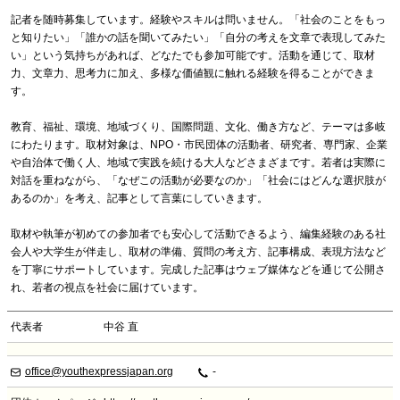
記者を随時募集しています。経験やスキルは問いません。「社会のことをもっ
と知りたい」「誰かの話を聞いてみたい」「自分の考えを文章で表現してみた
い」という気持ちがあれば、どなたでも参加可能です。活動を通じて、取材
力、文章力、思考力に加え、多様な価値観に触れる経験を得ることができま
す。
教育、福祉、環境、地域づくり、国際問題、文化、働き方など、テーマは多岐
にわたります。取材対象は、NPO・市民団体の活動者、研究者、専門家、企業
や自治体で働く人、地域で実践を続ける大人などさまざまです。若者は実際に
対話を重ねながら、「なぜこの活動が必要なのか」「社会にはどんな選択肢が
あるのか」を考え、記事として言葉にしていきます。
取材や執筆が初めての参加者でも安心して活動できるよう、編集経験のある社
会人や大学生が伴走し、取材の準備、質問の考え方、記事構成、表現方法など
を丁寧にサポートしています。完成した記事はウェブ媒体などを通じて公開さ
れ、若者の視点を社会に届けています。
代表者
中谷 直
office@youthexpressjapan.org
-