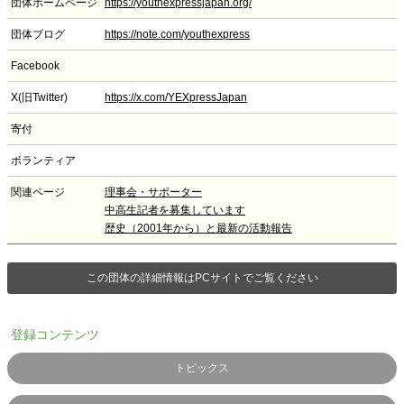
団体ホームページ
https://youthexpressjapan.org/
団体ブログ
https://note.com/youthexpress
Facebook
X(旧Twitter)
https://x.com/YEXpressJapan
寄付
ボランティア
関連ページ
理事会・サポーター
中高生記者を募集しています
歴史（2001年から）と最新の活動報告
この団体の詳細情報はPCサイトでご覧ください
登録コンテンツ
トピックス