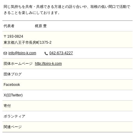
同じ気持ちを共有・共感できる方達との語り合いや、垣根の低い間口で活動で
きることを楽しみにしております。
代表者
梶原 豊
〒193-0824
東京都八王子市長房町1375-2
info@toiro-k.com
042-673-4227
団体ホームページ
http://toiro-k.com
団体ブログ
Facebook
X(旧Twitter)
寄付
ボランティア
関連ページ