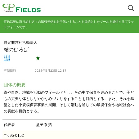
市民活動に取り組む方々の情報発信をお手伝いすることを目的としたツールを提供するプラッ
トフォームです。
特定非営利活動法人
結のひろば
更新日時
2024年5月23日 12:37
団体の概要
森や自然、地域を活動のフィールドとし、その中で保育を進めることで、子ど
もの丈夫な体としなやかな心づくりをすることを目的とする。また、それを基
盤とした小規模保育事業の展開、そして活動を通じての環境保全や地域社会へ
の貢献を目的とする。
代表者
盆子原 拓
〒695-0152