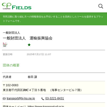
市民活動に取り組む方々の情報発信をお手伝いすることを目的としたツールを提供するプラッ
トフォームです。
一般財団法人
一般財団法人 運輸振興協会
更新日時
2025年7月17日 11:07
団体の概要
代表者
春田 謙
〒102-0083
東京都千代田区麹町４丁目５番地 （海事センタービル７階）
transport@hi-ho.ne.jp
03-3221-8431
団体ホームページ
https://www.transport-pf.or.jp