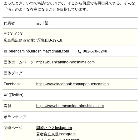
まったとき、いつでも訪ねていけて、そこから何度でも再出発できる。そんな
「港」のような存在になることを目指しています。
代表者
吉川 望
〒731-0231
広島県広島市安佐北区亀山8-19-18
buencamino.hiroshima@gmail.com
082-578-6248
団体ホームページ
https://buencamino-hiroshima.com
団体ブログ
Facebook
https://www.facebook.com/npobuencamino
X(旧Twitter)
寄付
https://www.buencamino-hiroshima.com
ボランティア
関連ページ
岡崎ハウスInstagram
若者自立支援Instagram