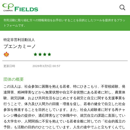
市民活動に取り組む方々の情報発信をお手伝いすることを目的としたツールを提供するプラッ
トフォームです。
特定非営利活動法人
ブエンカミーノ
更新日時
2026年3月5日 00:57
団体の概要
この法人は、社会参加に困難を抱える若者、特にひきこもり、不登校経験、発
達障害、精神障害などから無業状態や自立不全状態にある若者に対し、農業体
験、就労訓練、および共同生活をはじめとする就労と自立に関する支援事業を
行うことで、体力及び人間力の回復・増進を促し、若者の健全で自立した社会
参加を推進することを目的としています。また、社会人経験者に対する再チャ
レンジ機会の提供や、適応障害などで休職中や、就労自立の課題に直面してい
る大学生や、人間関係に不安を抱えている若者全般に対しての「社会的孤立の
予防」も活動の目的のひとつとしています。人生の途中でふと立ちすくんでし