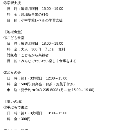
②学習支援
日 時：毎週月曜日 15:00～19:00
料 金：居場所事業の料金
目 的：小中学校レベルの学習支援
【地域食堂】
①こども食堂
日 時：毎週水曜日 18:00～19:00
料 金：大人 300円 子ども 無料
対象者：こどもから高齢者
目 的：みんなでわいわい楽しく食事をする
②乙女の会
日 時：第1・3木曜日 12:00～15:00
料 金：500円(お弁当・お茶・お菓子付き)
申 込：要予約 ☎043-235-8008 (月～金 15:00～19:00)
【集いの場】
①手ぶらで書道
日 時：第1・3火曜日 13:30～15:00
料 金：300円