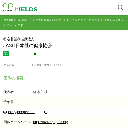
市民活動に取り組む方々の情報発信をお手伝いすることを目的としたツールを提供するプラッ
トフォームです。
特定非営利活動法人
JASH日本性の健康協会
更新日時
2022年5月26日 17:11
団体の概要
代表者
橋本 知枝
千葉県
info@npojash.org
-
団体ホームページ
http://www.npojash.org