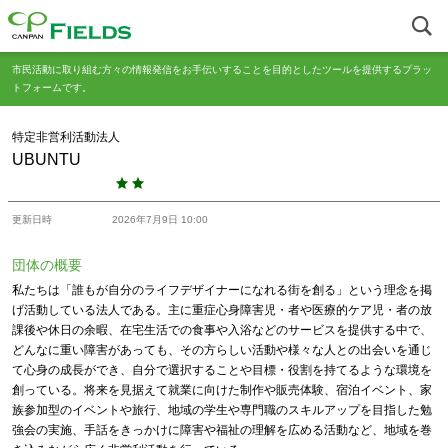
市民活動に取り組む方々の情報発信をお手伝いすることを目的としたツールを提供するプラッ
トフォームです。
特定非営利活動法人
UBUNTU
更新日時
2026年7月9日 10:00
団体の概要
私たちは「誰もが自分のライフデザイナーになれる街を創る」という理念を掲
げ活動している法人である。主に重症心身障害児・者や医療的ケア児・者の放
課後や休日の余暇、在宅生活での食事や入浴などのサービスを提供する中で、
どんなに重い障害があっても、その方らしい活動や様々な人との出会いを通じ
て心身の成長ができ、自分で選択することや目標・役割を持てるような環境を
創っている。将来を見据えて就業に向けた制作や販売体験、宿泊イベント、家
族参加型のイベントや旅行、地域の学生や専門職のスキルアップを目指した勉
強会の実施、手話をきっかけに障害や福祉の理解を広める活動など、地域を巻