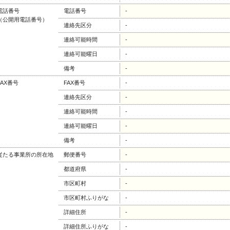
電話番号
電話番号
-
（公開用電話番号）
連絡先区分
-
連絡可能時間
-
連絡可能曜日
-
備考
-
FAX番号
FAX番号
-
連絡先区分
-
連絡可能時間
-
連絡可能曜日
-
備考
-
従たる事業所の所在地
郵便番号
-
都道府県
-
市区町村
-
市区町村ふりがな
-
詳細住所
-
詳細住所ふりがな
-