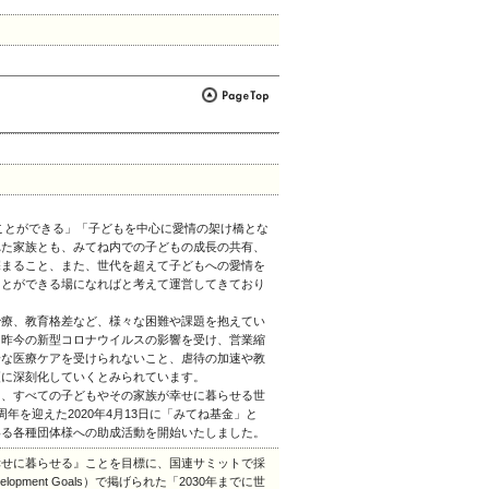
ことができる」「子どもを中心に愛情の架け橋とな
れた家族とも、みてね内での子どもの成長の共有、
深まること、また、世代を超えて子どもへの愛情を
ことができる場になればと考えて運営してきており
療、教育格差など、様々な困難や課題を抱えてい
に昨今の新型コロナウイルスの影響を受け、営業縮
分な医療ケアを受けられないこと、虐待の加速や教
更に深刻化していくとみられています。
て、すべての子どもやその家族が幸せに暮らせる世
年を迎えた2020年4月13日に「みてね基金」と
いる各種団体様への助成活動を開始いたしました。
せに暮らせる』ことを目標に、国連サミットで採
elopment Goals）で掲げられた「2030年までに世