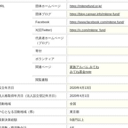
URL
団体ホームページ
https://mitenefund.or.jp/
団体ブログ
https://blog.canpan.info/mitene-fund/
Facebook
https://www.facebook.com/mitene.fund/
X(旧Twitter)
https://x.com/mitene_fund
代表者ホームページ
（ブログ）
寄付
ボランティア
関連ページ
家族アルバム みてね
みてね基金note
閲覧書類
設立年月日
2020年4月13日
法人格取得年月日（法人設立登記年月日）
2020年4月1日
活動地域
全国
中心となる活動地域（県）
東京都
最新決算総額
5億円以上
役員数・職員数合計
4名