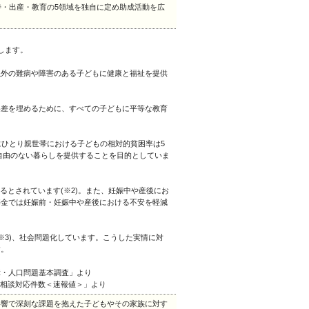
待・出産・教育の5領域を独自に定め助成活動を広
します。
以外の難病や障害のある子どもに健康と福祉を提供
格差を埋めるために、すべての子どもに平等な教育
にひとり親世帯における子どもの相対的貧困率は5
不自由のない暮らしを提供することを目的としていま
あるとされています(※2)。また、妊娠中や産後にお
基金では妊娠前・妊娠中や産後における不安を軽減
(※3)、社会問題化しています。こうした実情に対
す。
保障・人口問題基本調査」より
待相談対応件数＜速報値＞」より
影響で深刻な課題を抱えた子どもやその家族に対す