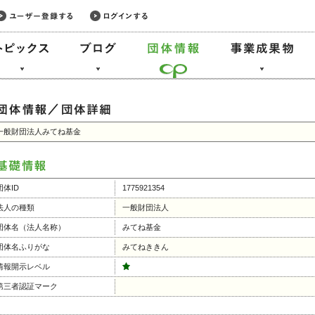
一般財団法人みてね基金
団体ID
1775921354
法人の種類
一般財団法人
団体名（法人名称）
みてね基金
団体名ふりがな
みてねききん
情報開示レベル
第三者認証マーク