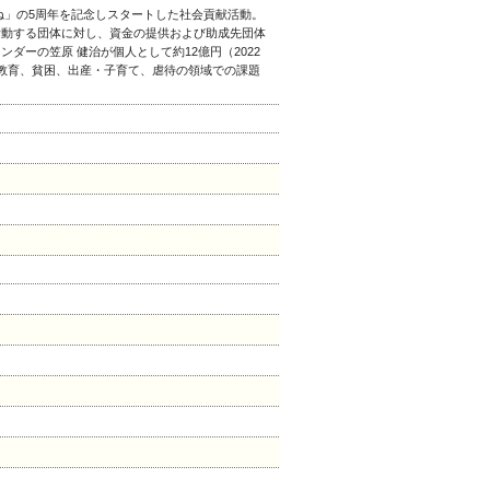
ね」の5周年を記念しスタートした社会貢献活動。
活動する団体に対し、資金の提供および助成先団体
ンダーの笠原 健治が個人として約12億円（2022
教育、貧困、出産・子育て、虐待の領域での課題