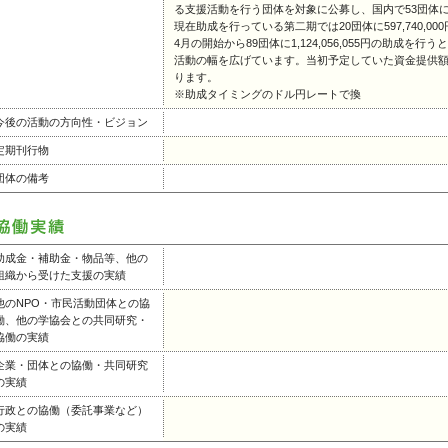
る支援活動を行う団体を対象に公募し、国内で53団体に30
現在助成を行っている第二期では20団体に597,740,000円
4月の開始から89団体に1,124,056,055円の助成
活動の幅を広げています。当初予定していた資金提供
ります。
※助成タイミングのドル円レートで換
今後の活動の方向性・ビジョン
定期刊行物
団体の備考
助成金・補助金・物品等、他の
組織から受けた支援の実績
他のNPO・市民活動団体との協
働、他の学協会との共同研究・
協働の実績
企業・団体との協働・共同研究
の実績
行政との協働（委託事業など）
の実績