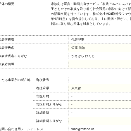
団体の概要
家族向け写真・動画共有サービス「家族アルバム みて
子どもやその家族を取り巻く社会課題の解決に向けて
の活動支援を行っています。株式会社MIXI取締役ファウ
年4月時点）を資金提供しており、主に難病・障がい、
解決に取り組む団体を対象としています。
代表者役職
代表理事
代表者氏名
笠原 健治
代表者氏名ふりがな
かさはら けんじ
代表者兼職
主たる事業所の所在地
郵便番号
-
都道府県
東京都
市区町村
-
市区町村ふりがな
-
詳細住所
-
詳細住所ふりがな
-
お問い合わせ用メールアドレス
fund@mitene.us