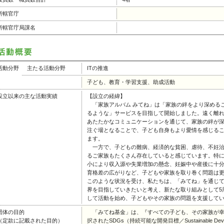
所轄官庁
所轄官庁局課名
活動分野
主たる活動分野
ITの推進
子ども、教育・学習支援、助成活動
設立以来の主な活動実績
【設立の経緯】
「家族アルバム みてね」は「家族の絆をより深める
るような」サービスを目指して開始しました。遠く離
あたたかなコミュニケーションを通じて、家族の絆が
注ぐ場となることで、子ども自身もより愛情を感じる
ます。
一方で、子どもの難病、経済的な貧困、虐待、不妊治
るご家族もたくさん存在していると感じています。特
小により収入源や失業増加の懸念、妊娠中や産後に十
育格差の広がりなど、子どもや家族を取り巻く問題は
このような状況を受け、私たちは、「みてね」を通じ
界を目指していきたいと考え、新たな取り組みとして5周
して活動を始め、子どもやその家族の問題を支援して
団体の目的
「みてね基金」は、『すべての子ども、その家族が幸
（定款に記載された目的）
択されたSDGs（持続可能な開発目標／Sustainable Dev