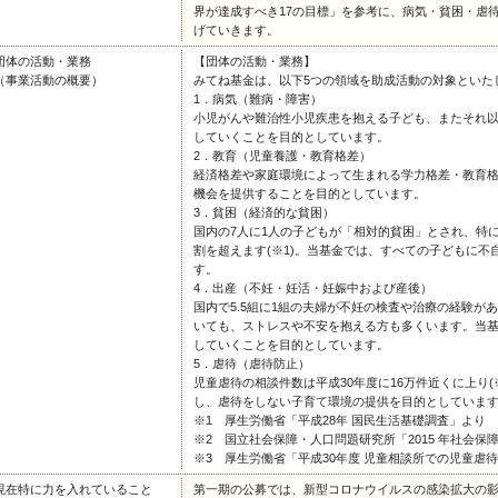
界が達成すべき17の目標」を参考に、病気・貧困・虐
げていきます。
団体の活動・業務
【団体の活動・業務】
（事業活動の概要）
みてね基金は、以下5つの領域を助成活動の対象といた
1．病気（難病・障害）
小児がんや難治性小児疾患を抱える子ども、またそれ
していくことを目的としています。
2．教育（児童養護・教育格差）
経済格差や家庭環境によって生まれる学力格差・教育
機会を提供することを目的としています。
3．貧困（経済的な貧困）
国内の7人に1人の子どもが「相対的貧困」とされ、特
割を超えます(※1)。当基金では、すべての子どもに
す。
4．出産（不妊・妊活・妊娠中および産後）
国内で5.5組に1組の夫婦が不妊の検査や治療の経験が
いても、ストレスや不安を抱える方も多くいます。当
していくことを目的としています。
5．虐待（虐待防止）
児童虐待の相談件数は平成30年度に16万件近くに上り
し、虐待をしない子育て環境の提供を目的としていま
※1 厚生労働省「平成28年 国民生活基礎調査」より
※2 国立社会保障・人口問題研究所「2015 年社会
※3 厚生労働省「平成30年度 児童相談所での児童虐
現在特に力を入れていること
第一期の公募では、新型コロナウイルスの感染拡大の