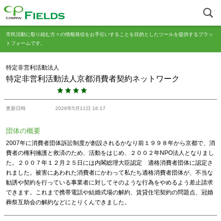
市民活動に取り組む方々の情報発信をお手伝いすることを目的としたツールを提供するプラッ
トフォームです。
特定非営利活動法人
特定非営利活動法人京都消費者契約ネットワーク
更新日時
2026年5月11日 16:17
団体の概要
2007年に消費者団体訴訟制度が創設されるかなり前１９９８年から京都で、消
費者の権利擁護と救済のため、活動をはじめ、２００２年NPO法人となりまし
た。２００７年１２月２５日には内閣総理大臣認定 適格消費者団体に認定さ
れました。被害にあわれた消費者にかわって私たち適格消費者団体が、不当な
勧誘や契約を行っている事業者に対してそのような行為をやめるよう差止請求
できます。これまで携帯電話や結婚式場の解約、賃貸住宅契約の問題点、冠婚
葬祭互助会の解約などにとりくんできました。