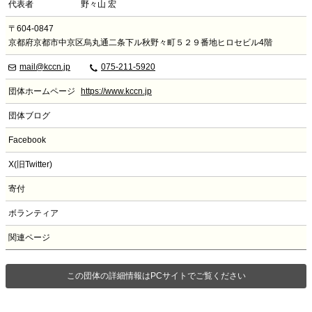
代表者
野々山 宏
〒604-0847
京都府京都市中京区烏丸通二条下ル秋野々町５２９番地ヒロセビル4階
mail@kccn.jp
075-211-5920
団体ホームページ
https://www.kccn.jp
団体ブログ
Facebook
X(旧Twitter)
寄付
ボランティア
関連ページ
この団体の詳細情報はPCサイトでご覧ください