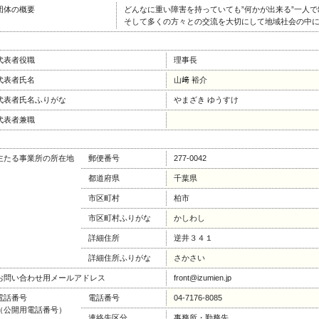
団体の概要
どんなに重い障害を持っていても”何かが出来る”一人で
そして多くの方々との交流を大切にして地域社会の中
代表者役職
理事長
代表者氏名
山﨑 裕介
代表者氏名ふりがな
やまざき ゆうすけ
代表者兼職
主たる事業所の所在地
郵便番号
277-0042
都道府県
千葉県
市区町村
柏市
市区町村ふりがな
かしわし
詳細住所
逆井３４１
詳細住所ふりがな
さかさい
お問い合わせ用メールアドレス
front@izumien.jp
電話番号
電話番号
04-7176-8085
（公開用電話番号）
連絡先区分
事務所・勤務先