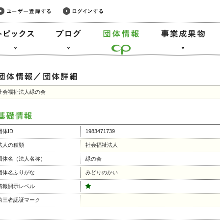
社会福祉法人緑の会
団体ID
1983471739
法人の種類
社会福祉法人
団体名（法人名称）
緑の会
団体名ふりがな
みどりのかい
情報開示レベル
第三者認証マーク