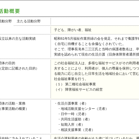
活動分野
主たる活動分野
子ども、障がい者、福祉
設立以来の主な活動実績
昭和61年5月福祉作業所緑の会を発足。それまで養護
く自宅に待機することを余儀なくされていた。
そこで、理事長滝本二三江氏と当時の保護者数名は、卒
実績を認められて現在の生活介護（旧身体障害者通所
団体の目的
この社会福祉法人は、多様な福祉サービスがその利用
（定款に記載された目的）
夫することにより、利用者が、個人の尊厳を保持しつ
る能力に応じ自立した日常生活を地域社会において営
社会福祉事業を行う。
（１） 第二種社会福祉事業
（イ） 障害福祉サービスの経営
団体の活動・業務
・生活介護事業（者）
（事業活動の概要）
・地域活動支援センター（児者）
・日中一時（児者）
・共同生活援助（者）
・短期入所（者）
・相談支援事業（児者）
現在特に力を入れていること
生活介護利用者の年齢が６５歳に近づいているなか、