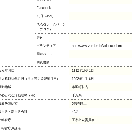
Facebook
X(旧Twitter)
代表者ホームページ
（ブログ）
寄付
ボランティア
http://www.izumien.jp/volunteer.html
関連ページ
閲覧書類
設立年月日
1992年10月1日
法人格取得年月日（法人設立登記年月日）
1992年1月16日
活動地域
市区町村内
中心となる活動地域（県）
千葉県
最新決算総額
5億円以上
役員数・職員数合計
40名
所轄官庁
国家公安委員会
所轄官庁局課名