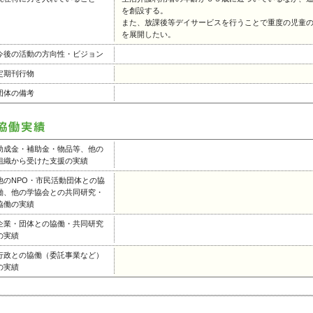
を創設する。
また、放課後等デイサービスを行うことで重度の児童
を展開したい。
今後の活動の方向性・ビジョン
定期刊行物
団体の備考
助成金・補助金・物品等、他の
組織から受けた支援の実績
他のNPO・市民活動団体との協
働、他の学協会との共同研究・
協働の実績
企業・団体との協働・共同研究
の実績
行政との協働（委託事業など）
の実績