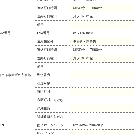
連絡可能時間
8時30分～17時00分
連絡可能曜日
月 火 水 木 金
備考
FAX番号
FAX番号
04-7176-8087
連絡先区分
事務所・勤務先
連絡可能時間
8時30分～17時00分
連絡可能曜日
月 火 水 木 金
備考
従たる事業所の所在地
郵便番号
都道府県
市区町村
市区町村ふりがな
詳細住所
詳細住所ふりがな
URL
団体ホームページ
http://www.izumien.jp
団体ブログ