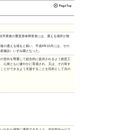
学校卒業後の重度身体障害者には、通える場所が無
後の通える場をと願い、平成4年10月には、その
授産施設）いずみ園となった。
者の意向を尊重して総合的に提供されるよう創意工
つ、心身ともに健やかに育成され、又は、その有す
むことができるよう支援することを目的として次の
通いなれた場所に通所できるよう、共生型サービス