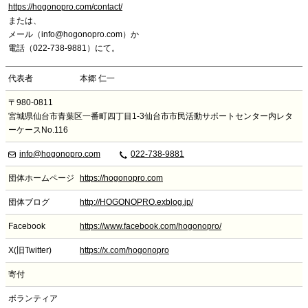
https://hogonopro.com/contact/
または、
メール（info@hogonopro.com）か
電話（022-738-9881）にて。
代表者
本郷 仁一
〒980-0811
宮城県仙台市青葉区一番町四丁目1-3仙台市市民活動サポートセンター内レタ
ーケースNo.116
info@hogonopro.com
022-738-9881
団体ホームページ
https://hogonopro.com
団体ブログ
http://HOGONOPRO.exblog.jp/
Facebook
https://www.facebook.com/hogonopro/
X(旧Twitter)
https://x.com/hogonopro
寄付
ボランティア