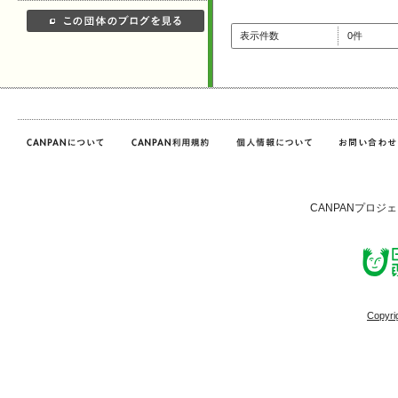
表示件数
0件
CANPANプロジ
Copyri