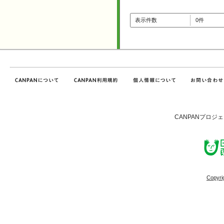
表示件数
0件
CANPANプロジ
Copyri