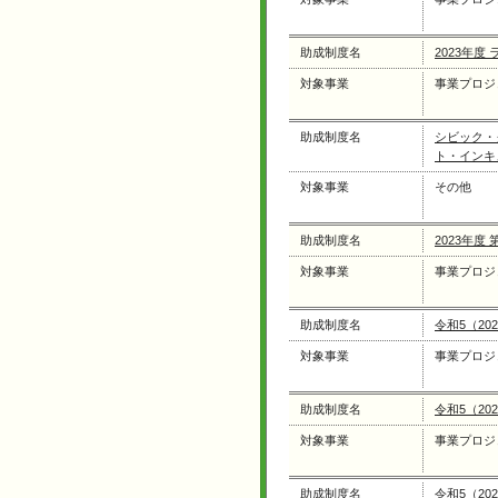
助成制度名
2023年度
対象事業
事業プロジ
助成制度名
シビック・
ト・インキ
対象事業
その他
助成制度名
2023年度
対象事業
事業プロジ
助成制度名
令和5（20
対象事業
事業プロジ
助成制度名
令和5（20
対象事業
事業プロジ
助成制度名
令和5（20