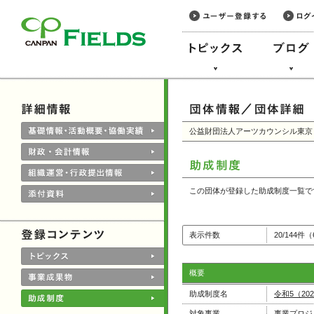
このページの本文へ
公益財団法人アーツカウンシル東京
この団体が登録した助成制度一覧で
表示件数
20/144件
概要
助成制度名
令和5（20
対象事業
事業プロジ