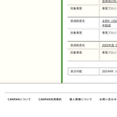
造環境の向
対象事業
事業プロジ
助成制度名
令和4（20
年助成
対象事業
事業プロジ
助成制度名
2022年度
対象事業
事業プロジ
表示件数
20/144件