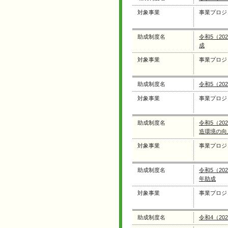
対象事業
事業プロジ
助成制度名
令和5（20
成
対象事業
事業プロジ
助成制度名
令和5（20
対象事業
事業プロジ
助成制度名
令和5（20
造環境の向
対象事業
事業プロジ
助成制度名
令和5（20
年助成
対象事業
事業プロジ
助成制度名
令和4（20