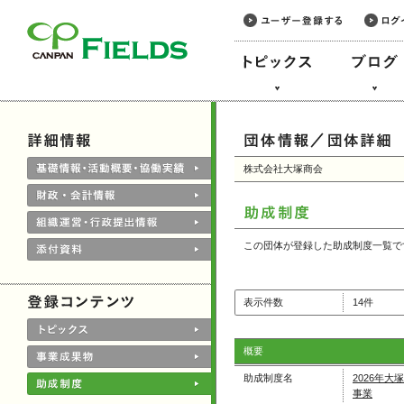
このページの本文へ
株式会社大塚商会
この団体が登録した助成制度一覧で
表示件数
14件
概要
助成制度名
2026年
事業